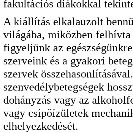
fakultációs diákokkal tekin
A kiállítás elkalauzolt benn
világába, miközben felhívta
figyeljünk az egészségünkr
szerveink és a gyakori beteg
szervek összehasonlításával
szenvedélybetegségek hosszú
dohányzás vagy az alkoholfo
vagy csípőízületek mechani
elhelyezkedését.