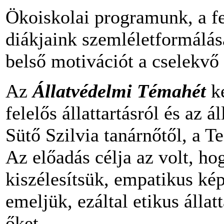
Ökoiskolai programunk, a fe
diákjaink szemléletformálása
belső motivációt a cselekvő 
Az
Állatvédelmi Témahét
ke
felelős állattartásról és az 
Sütő Szilvia tanárnőtől, a T
Az előadás célja az volt, h
kiszélesítsük, empatikus ké
emeljük, ezáltal etikus álla
őket.