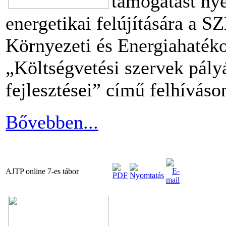
támogatást nye
energetikai felújítására a
Környezeti és Energiahaték
„Költségvetési szervek pály
fejlesztései” című felhíváso
Bővebben...
AJTP online 7-es tábor