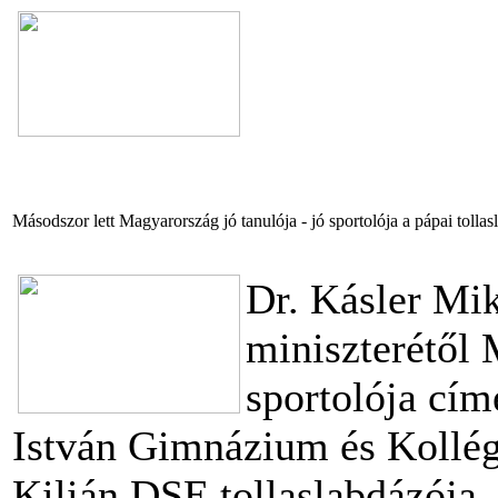
Másodszor lett Magyarország jó tanulója - jó sportolója a pápai tolla
Dr. Kásler Mik
miniszterétől 
sportolója cím
István Gimnázium és Kollég
Kilián DSE tollaslabdázója.