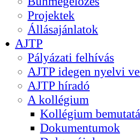
Bűnmegelőzés
Projektek
Állásajánlatok
AJTP
Pályázati felhívás
AJTP idegen nyelvi ve
AJTP híradó
A kollégium
Kollégium bemutatá
Dokumentumok