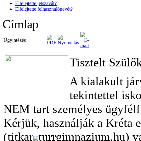
Elfelejtette jelszavát?
Elfelejtette felhasználónevét?
Címlap
Ügyintézés
Tisztelt Szülő
A kialakult já
tekintettel is
NEM tart személyes ügyfélf
Kérjük, használják a Kréta e
(titkar
turrgimnazium.hu) v