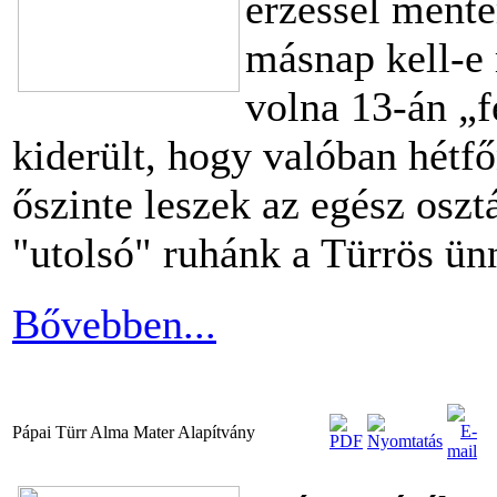
érzéssel ment
másnap kell-e
volna 13-án „f
kiderült, hogy valóban hétf
őszinte leszek az egész osztá
"utolsó" ruhánk a Türrös ünn
Bővebben...
Pápai Türr Alma Mater Alapítvány