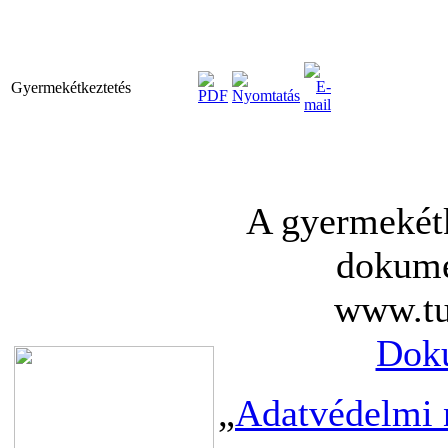
Gyermekétkeztetés
A gyermekétk
dokume
www.tu
Dok
„
Adatvédelmi n