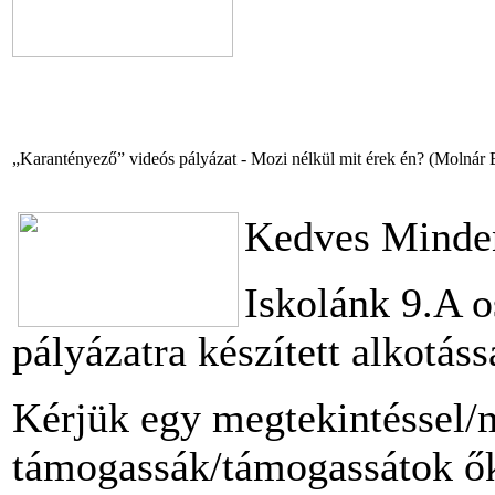
„Karantényező” videós pályázat - Mozi nélkül mit érek én? (Molnár B
Kedves Minde
Iskolánk 9.A o
pályázatra készített alkotás
Kérjük egy megtekintéssel/
támogassák/támogassátok ő