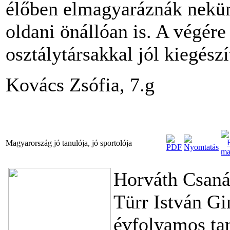
élőben elmagyaráznák nekün
oldani önállóan is. A végére
osztálytársakkal jól kiegész
Kovács Zsófia, 7.g
Magyarország jó tanulója, jó sportolója
Horváth Csanád
Türr István G
évfolyamos tan