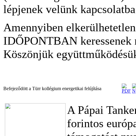
lépjenek velünk kapcsolatba
Amennyiben elkerülhetet
IDŐPONTBAN keressenek m
Köszönjük együttműködésük
Befejeződött a Türr kollégium energetikai felújítása
A Pápai Tanker
forintos európ