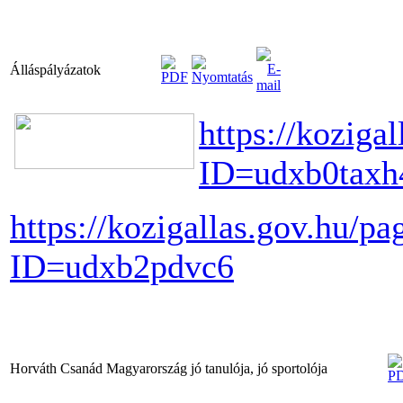
Álláspályázatok
https://koziga
ID=udxb0taxh
https://kozigallas.gov.hu/p
ID=udxb2pdvc6
Horváth Csanád Magyarország jó tanulója, jó sportolója