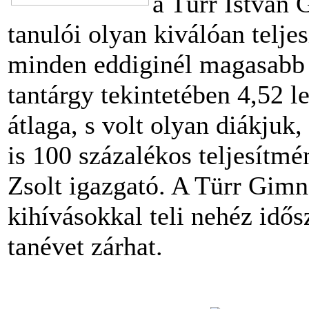
a Türr István
tanulói olyan kiválóan teljes
minden eddiginél magasabb is
tantárgy tekintetében 4,52 let
átlaga, s volt olyan diákjuk,
is 100 százalékos teljesítm
Zsolt igazgató. A Türr Gimn
kihívásokkal teli nehéz idő
tanévet zárhat.