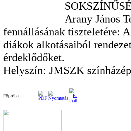
SOKSZÍNŰSÉG
Arany János T
fennállásának tiszteletére: 
diákok alkotásaiból rendezett
érdeklődőket.
Helyszín: JMSZK színházépül
Főpróba