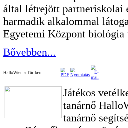
által létrejött partneriskol
harmadik alkalommal látoga
Egyetemi Központ biológia 
Bővebben...
HalloWien a Türrben
Játékos vetél
tanárnő Hallo
tanárnő segíts