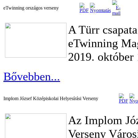
eTwinning országos verseny
A Türr csapata 
eTwinning Mag
2019. október 
Bővebben...
Implom József Középiskolai Helyesírási Verseny
Az Implom Józ
Verseny Városi