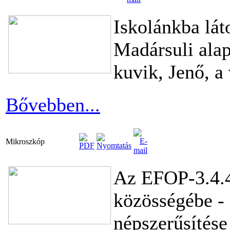
Iskolánkba láto
Madársuli alapí
kuvik, Jenő, a
Bővebben...
Mikroszkóp
Az EFOP-3.4.4
közösségébe -
népszerűsítése