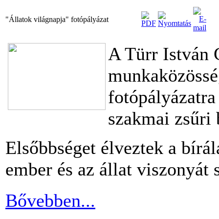
"Állatok világnapja" fotópályázat
A Türr István
munkaközössége
fotópályázatra
szakmai zsűri b
Elsőbbséget élveztek a bírá
ember és az állat viszonyát 
Bővebben...