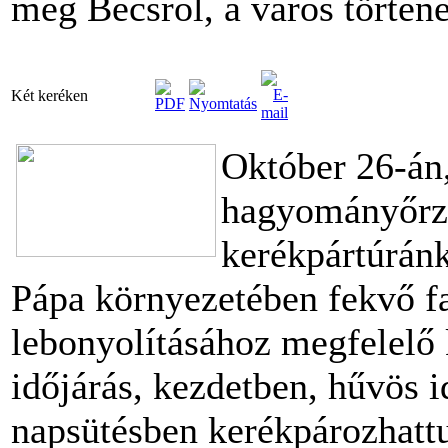
meg Bécsről, a város történe
Két keréken
Október 26-án
hagyományőrző
kerékpártúránk
Pápa környezetében fekvő fa
lebonyolításához megfelelő 
időjárás, kezdetben, hűvös 
napsütésben kerékpározhatt