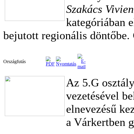
Szakács Vivie
kategóriában el
bejutott regionális döntőbe.
Országfutás
Az 5.G osztál
vezetésével be
elnevezésű ke
a Várkertben g