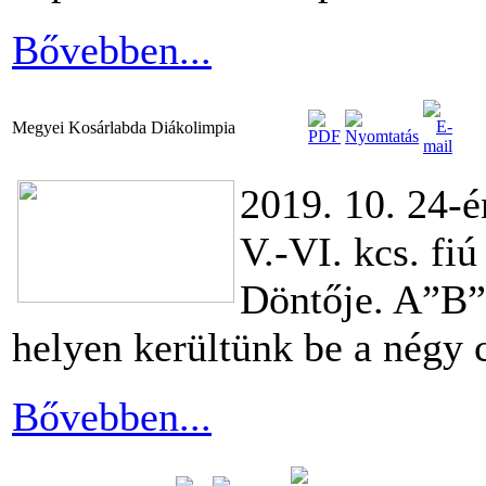
Bővebben...
Megyei Kosárlabda Diákolimpia
2019. 10. 24-é
V.-VI. kcs. f
Döntője. A”B” 
helyen kerültünk be a négy c
Bővebben...