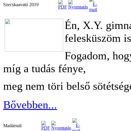
Szecskaavató 2019
Én, X.Y. gimna
felesküszöm i
Fogadom, hogy
míg a tudás fénye,
meg nem töri belső sötétsé
Bővebben...
Madársuli