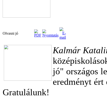
Olvasni jó
Kalmár Katal
középiskoláso
jó" országos l
eredményt ért 
Gratulálunk!