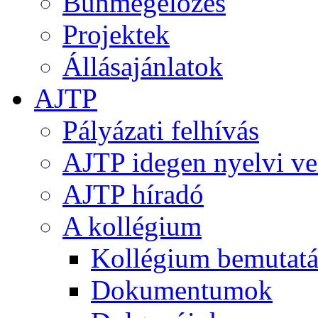
Bűnmegelőzés
Projektek
Állásajánlatok
AJTP
Pályázati felhívás
AJTP idegen nyelvi ve
AJTP híradó
A kollégium
Kollégium bemutatá
Dokumentumok