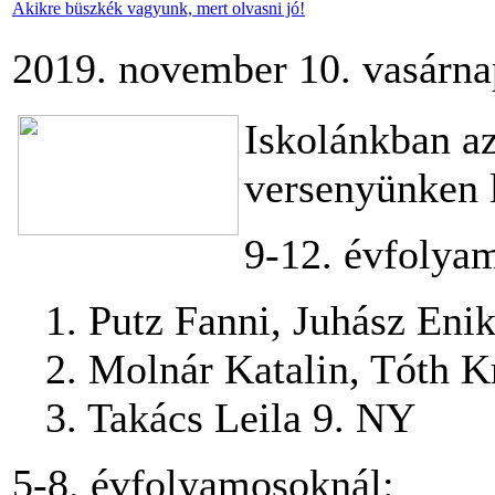
Akikre büszkék vagyunk, mert olvasni jó!
2019. november 10. vasárna
Iskolánkban az
versenyünken 
9-12. évfolya
1. Putz Fanni, Juhász Enik
2. Molnár Katalin, Tóth Kr
3. Takács Leila 9. NY
5-8. évfolyamosoknál: