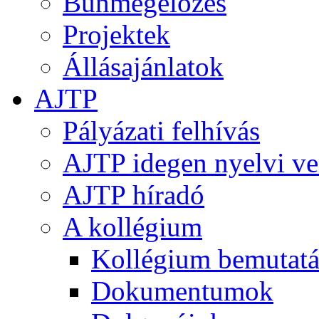
Bűnmegelőzés
Projektek
Állásajánlatok
AJTP
Pályázati felhívás
AJTP idegen nyelvi ve
AJTP híradó
A kollégium
Kollégium bemutatá
Dokumentumok