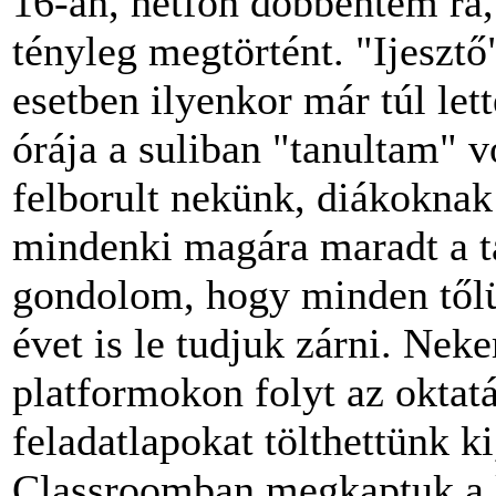
16-án, hétfőn döbbentem rá
tényleg megtörtént. "Ijesztő
esetben ilyenkor már túl let
órája a suliban "tanultam" 
felborult nekünk, diákoknak
mindenki magára maradt a t
gondolom, hogy minden tőlük
évet is le tudjuk zárni. Ne
platformokon folyt az oktat
feladatlapokat tölthettünk k
Classroomban megkaptuk a 