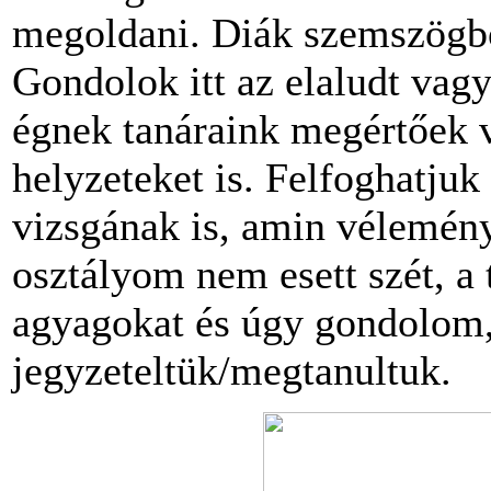
megoldani. Diák szemszögből
Gondolok itt az elaludt vagy
égnek tanáraink megértőek v
helyzeteket is. Felfoghatju
vizsgának is, amin vélemén
osztályom nem esett szét, a 
agyagokat és úgy gondolom, 
jegyzeteltük/megtanultuk.