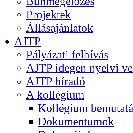
Bűnmegelőzés
Projektek
Állásajánlatok
AJTP
Pályázati felhívás
AJTP idegen nyelvi ve
AJTP híradó
A kollégium
Kollégium bemutatá
Dokumentumok