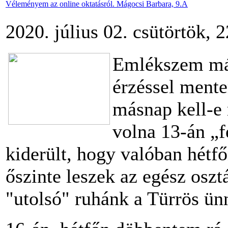
Véleményem az online oktatásról. Mágocsi Barbara, 9.A
2020. július 02. csütörtök, 
Emlékszem már
érzéssel ment
másnap kell-e
volna 13-án „f
kiderült, hogy valóban hétf
őszinte leszek az egész osztá
"utolsó" ruhánk a Türrös ünn