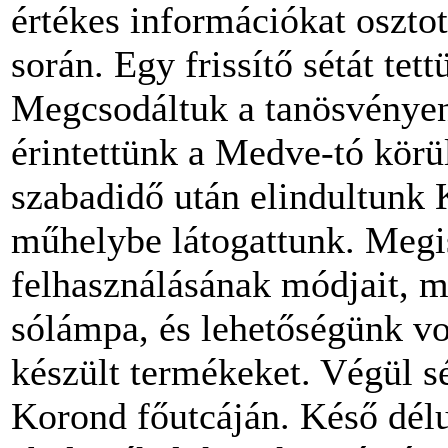
értékes információkat oszto
során. Egy frissítő sétát tet
Megcsodáltuk a tanösvényen 
érintettünk a Medve-tó körül
szabadidő után elindultunk 
műhelybe látogattunk. Megi
felhasználásának módjait, 
sólámpa, és lehetőségünk vol
készült termékeket. Végül s
Korond főutcáján. Késő délu