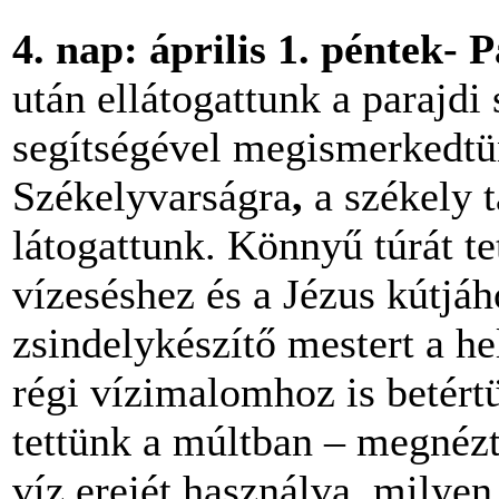
4.
nap: április 1. péntek- 
után ellátogattunk a parajd
segítségével megismerkedtün
Székelyvarságra
,
a székely 
látogattunk. Könnyű túrát t
vízeséshez és a Jézus kútjá
zsindelykészítő mestert a h
régi vízimalomhoz is betértü
tettünk a múltban – megnéz
víz erejét használva, milyen 