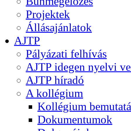
Bűnmegelőzés
Projektek
Állásajánlatok
AJTP
Pályázati felhívás
AJTP idegen nyelvi ve
AJTP híradó
A kollégium
Kollégium bemutatá
Dokumentumok