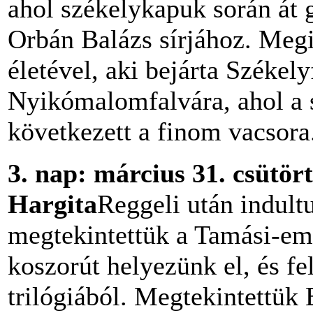
ahol székelykapuk során át 
Orbán Balázs sírjához. Me
életével, aki bejárta Székel
Nyikómalomfalvára, ahol a s
következett a finom vacsora
3.
nap: március 31. csütör
Hargita
Reggeli után indult
megtekintettük a Tamási-emlé
koszorút helyezünk el, és fe
trilógiából. Megtekintettük