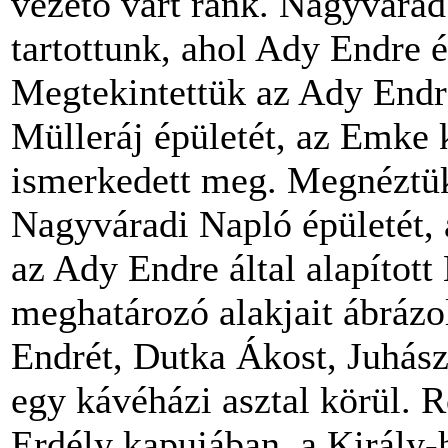
vezető várt ránk. Nagyvárad
tartottunk, ahol Ady Endre é
Megtekintettük az Ady Endr
Mülleráj épületét, az Emke 
ismerkedett meg. Megnéztük
Nagyváradi Napló épületét, 
az Ady Endre által alapított
meghatározó alakjait ábráz
Endrét, Dutka Ákost, Juhás
egy kávéházi asztal körül. R
Erdély kapujában, a Király