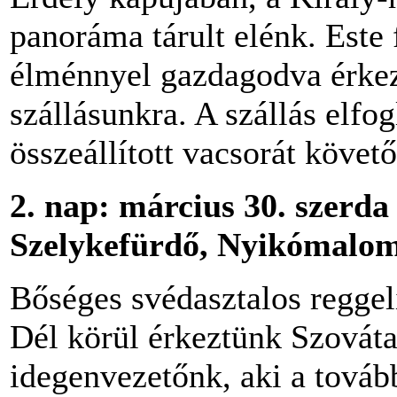
panoráma tárult elénk. Este
élménnyel gazdagodva érkez
szállásunkra. A szállás elfog
összeállított vacsorát köve
2.
nap: március 30. szerda
Szelykefürdő, Nyikómalom
Bőséges svédasztalos reggel
Dél körül érkeztünk Szováta
idegenvezetőnk, aki a továb