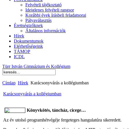
Felvételi tájékoztató
Ideiglenes felvételi rangsor
Korábbi évek írásbeli feladatsorai
Pályaválasztás
Érettségizőknek
Általános információk
Hírek
Dokumentumok
Elérhetőségeink
TÁMOP
ICDL
Türr István Gimnázium és Kollégium
Címlap
Hírek
Karácsonyvárás a kollégiumban
Karácsonyvárás a kollégiumban
Könyvkötés, táncház, cicege…
Az év utolsó programhétvégéje fergeteges hangulatúra sikeredett.