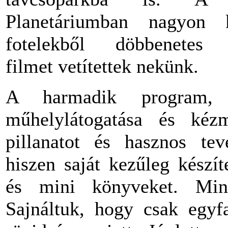
Planetáriumban nagyon 
fotelekből döbbenetes
filmet vetítettek nekünk.
A harmadik program, 
műhelylátogatása és kézm
pillanatot és hasznos tev
hiszen saját kezűleg készí
és mini könyveket. Mind
Sajnáltuk, hogy csak egyfa