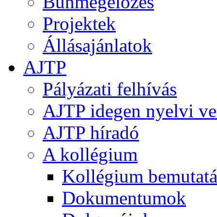
Bűnmegelőzés
Projektek
Állásajánlatok
AJTP
Pályázati felhívás
AJTP idegen nyelvi ve
AJTP híradó
A kollégium
Kollégium bemutatá
Dokumentumok