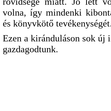
rövidsége miatt. Jó lett v
volna, így mindenki kibont
és könyvkötő tevékenységét
Ezen a kiránduláson sok új 
gazdagodtunk.