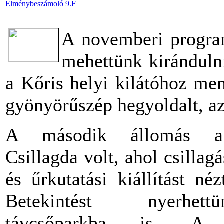
Élménybeszámoló 9.F
A novemberi progra
mehettünk kirándulni
a Kőris helyi kilátóhoz men
gyönyörűszép hegyoldalt, az
A második állomás a
Csillagda volt, ahol csillagá
és űrkutatási kiállítást né
Betekintést nyerhe
távcsőparkba is. A D