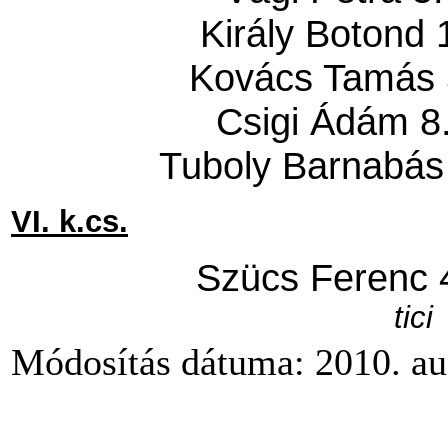
Király Botond 
Kovács Tamás 
Csigi Ádám 8
Tuboly Barnabás
VI. k.cs.
Szücs Ferenc 
tici
Módosítás dátuma: 2010. aug