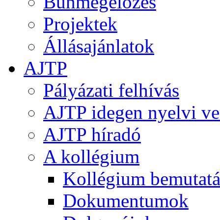
Bűnmegelőzés
Projektek
Állásajánlatok
AJTP
Pályázati felhívás
AJTP idegen nyelvi ve
AJTP híradó
A kollégium
Kollégium bemutatá
Dokumentumok