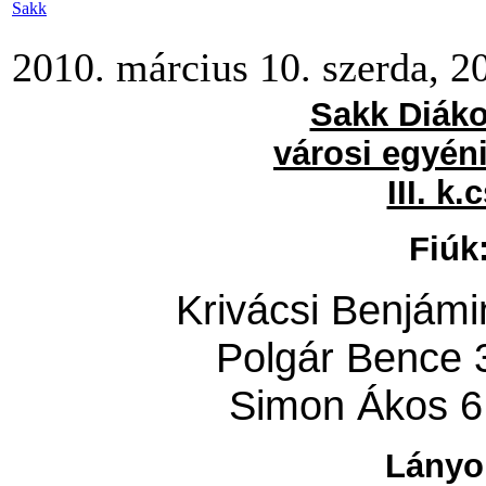
Sakk
2010. március 10. szerda, 2
Sakk Diáko
városi egyén
III. k.c
Fiúk
Krivácsi Benjámi
Polgár Bence 
Simon Ákos 6
Lányo