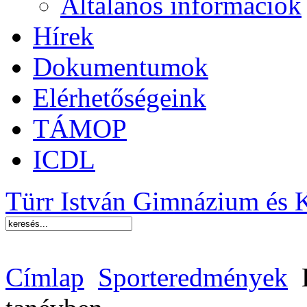
Általános információk
Hírek
Dokumentumok
Elérhetőségeink
TÁMOP
ICDL
Türr István Gimnázium és 
Címlap
Sporteredmények
K