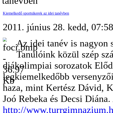
tanévben
Kiemelkedő sportsikerek az idei tanévben
2011. június 28. kedd, 07:5
Az idei tanév is nagyon 
Tanulóink közül szép szá
diákolimpiai sorozatok Elő
legkiemelkedőbb versenyző
haza, mint Kertész Dávid, 
Joó Rebeka és Decsi Diána.
http://www.turrgimnazium.h