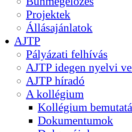
Bűnmegelőzés
Projektek
Állásajánlatok
AJTP
Pályázati felhívás
AJTP idegen nyelvi ve
AJTP híradó
A kollégium
Kollégium bemutatá
Dokumentumok