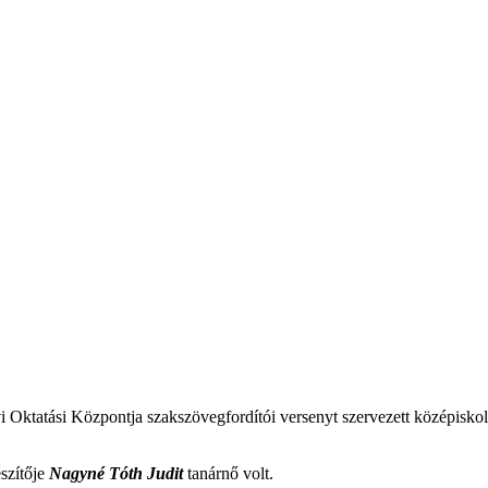
Oktatási Központja szakszövegfordítói versenyt szervezett középisko
szítője
Nagyné Tóth Judit
tanárnő volt.