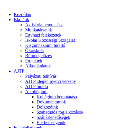
Kezdőlap
Iskolánk
Az iskola bemutatása
Munkatársaink
Egyházi felekezetek
Iskolai Közösségi Szolgálat
Kisgimnáziumi híradó
Ökoiskola
Bűnmegelőzés
Projektek
Állásajánlatok
AJTP
Pályázati felhívás
AJTP idegen nyelvi verseny
AJTP híradó
A kollégium
Kollégium bemutatása
Dokumentumok
Dolgozóink
Szabadidős foglalkozások
Szálláslehetőségek
Elérhetőségeink
Felvételizőknek