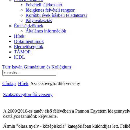
Felvételi tájékoztató
Ideiglenes felvételi rangsor
Korábbi évek írásbeli feladatsorai
Pályaválasztás
Érettségizőknek
Általános információk
Hírek
Dokumentumok
Elérhetőségeink
TÁMOP
ICDL
Türr István Gimnázium és Kollégium
Címlap
Hírek
Szakszövegfordító verseny
Szakszövegfordító verseny
A 2009/2010-es tanév első félévében a Pannon Egyetem Idegennyelvi 
osztályos tanulónk képviselte.
Ármin "olasz nyelv - középiskola" kategóriában különdíjas lett. Felké