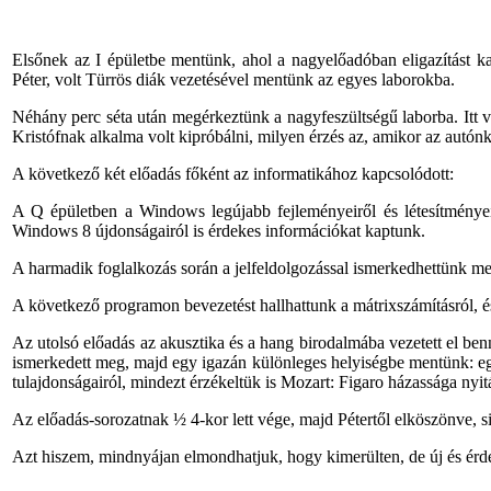
Elsőnek az I épületbe mentünk, ahol a nagyelőadóban eligazítást ka
Péter, volt Türrös diák vezetésével mentünk az egyes laborokba.
Néhány perc séta után megérkeztünk a nagyfeszültségű laborba. Itt 
Kristófnak alkalma volt kipróbálni, milyen érzés az, amikor az autón
A következő két előadás főként az informatikához kapcsolódott:
A Q épületben a Windows legújabb fejleményeiről és létesítményeirő
Windows 8 újdonságairól is érdekes információkat kaptunk.
A harmadik foglalkozás során a jelfeldolgozással ismerkedhettünk me
A következő programon bevezetést hallhattunk a mátrixszámításról, és
Az utolsó előadás az akusztika és a hang birodalmába vezetett el ben
ismerkedett meg, majd egy igazán különleges helyiségbe mentünk: eg
tulajdonságairól, mindezt érzékeltük is Mozart: Figaro házassága nyit
Az előadás-sorozatnak ½ 4-kor lett vége, majd Pétertől elköszönve, s
Azt hiszem, mindnyájan elmondhatjuk, hogy kimerülten, de új és ér