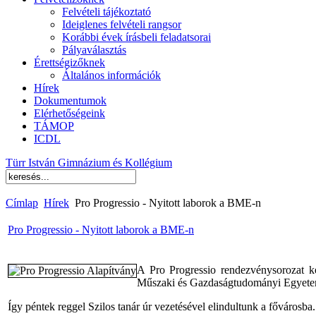
Felvételi tájékoztató
Ideiglenes felvételi rangsor
Korábbi évek írásbeli feladatsorai
Pályaválasztás
Érettségizőknek
Általános információk
Hírek
Dokumentumok
Elérhetőségeink
TÁMOP
ICDL
Türr István Gimnázium és Kollégium
Címlap
Hírek
Pro Progressio - Nyitott laborok a BME-n
Pro Progressio - Nyitott laborok a BME-n
A Pro Progressio rendezvénysorozat k
Műszaki és Gazdaságtudományi Egyete
Így péntek reggel Szilos tanár úr vezetésével elindultunk a fővárosb