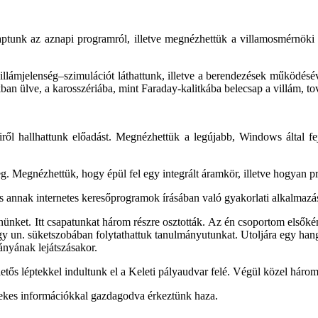
ptunk az aznapi programról, illetve megnézhettük a villamosmérnöki é
villámjelenség–szimulációt láthattunk, illetve a berendezések működés
kban ülve, a karosszériába, mint Faraday-kalitkába belecsap a villám, 
l hallhattunk előadást. Megnézhettük a legújabb, Windows által fejle
g. Megnézhettük, hogy épül fel egy integrált áramkör, illetve hogyan 
 annak internetes keresőprogramok írásában való gyakorlati alkalmazás
nünket. Itt csapatunkat három részre osztották. Az én csoportom elsőkén
y un. süketszobában folytathattuk tanulmányutunkat. Utoljára egy han
ányának lejátszásakor.
ietős léptekkel indultunk el a Keleti pályaudvar felé. Végül közel hár
dekes információkkal gazdagodva érkeztünk haza.