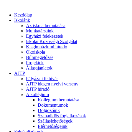
Kezdőlap
Iskolánk
Az iskola bemutatása
Munkatársaink
Egyházi felekezetek
Iskolai Közösségi Szolgálat
Kisgimnáziumi híradó
Ökoiskola
Bűnmegelőzés
Projektek
Állásajánlatok
AJTP
Pályázati felhívás
AJTP idegen nyelvi verseny
AJTP híradó
A kollégium
Kollégium bemutatása
Dokumentumok
Dolgozóink
Szabadidős foglalkozások
Szálláslehetőségek
Elérhetőségeink
Felvételizőknek