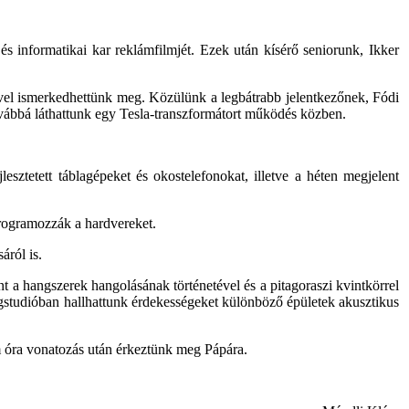
s informatikai kar reklámfilmjét. Ezek után kísérő seniorunk, Ikker
ével ismerkedhettünk meg. Közülünk a legbátrabb jelentkezőnek, Fódi
továbbá láthattunk egy Tesla-transzformátort működés közben.
sztetett táblagépeket és okostelefonokat, illetve a héten megjelent
programozzák a hardvereket.
áról is.
t a hangszerek hangolásának történetével és a pitagoraszi kvintkörrel
gstudióban hallhattunk érdekességeket különböző épületek akusztikus
om óra vonatozás után érkeztünk meg Pápára.