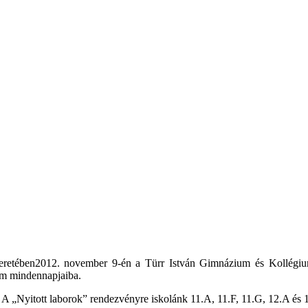
eretében2012. november 9-én a Türr István Gimnázium és Kollégium 
m mindennapjaiba.
a. A „Nyitott laborok” rendezvényre iskolánk 11.A, 11.F, 11.G, 12.A és