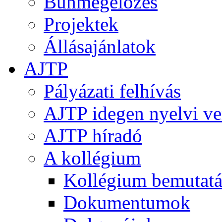
Bűnmegelőzés
Projektek
Állásajánlatok
AJTP
Pályázati felhívás
AJTP idegen nyelvi ve
AJTP híradó
A kollégium
Kollégium bemutatá
Dokumentumok