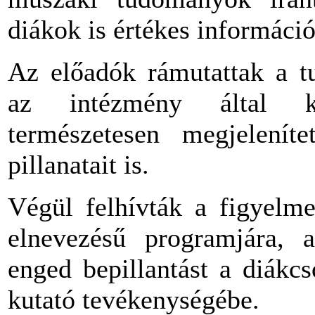
diákok is értékes informáci
Az előadók rámutattak a tu
az intézmény által kín
természetesen megjelení
pillanatait is.
Végül felhívták a figyelm
elnevezésű programjára, a
enged bepillantást a diákc
kutató tevékenységébe.