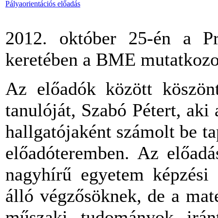
Pályaorientációs előadás
2012. október 25-én a Pr
keretében a BME mutatkozo
Az előadók között köszönt
tanulóját, Szabó Pétert, a
hallgatójaként számolt be ta
előadóteremben. Az előadá
nagyhírű egyetem képzési r
álló végzősöknek, de a mate
műszaki tudományok irán