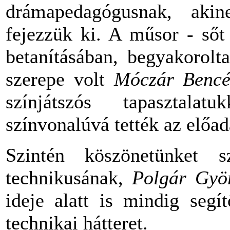
drámapedagógusnak, aki
fejezzük ki. A műsor - sőt
betanításában, begyakorolt
szerepe volt
Móczár Benc
színjátszós tapasztal
színvonalúvá tették az előad
Szintén köszönetünket s
technikusának,
Polgár Gyö
ideje alatt is mindig segí
technikai hátteret.