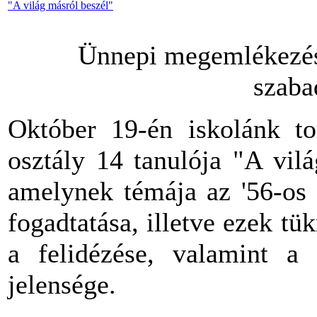
"A világ másról beszél"
Ünnepi megemlékezés 
szaba
Október 19-én iskolánk t
osztály 14 tanulója "A vil
amelynek témája az '56-os 
fogadtatása, illetve ezek t
a felidézése, valamint a
jelensége.