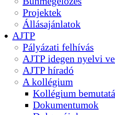
Bűnmegelőzés
Projektek
Állásajánlatok
AJTP
Pályázati felhívás
AJTP idegen nyelvi ve
AJTP híradó
A kollégium
Kollégium bemutatá
Dokumentumok