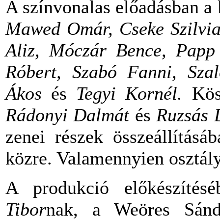
A színvonalas előadásban a 
Mawed Omár, Cseke Szilvia,
Aliz, Móczár Bence, Papp 
Róbert, Szabó Fanni, Szal
Ákos
és
Tegyi Kornél.
Kösz
Rádonyi Dalmát
és
Ruzsás 
zenei részek összeállításá
közre. Valamennyien osztály
A produkció előkészítés
Tibor
nak, a Weöres Sándo