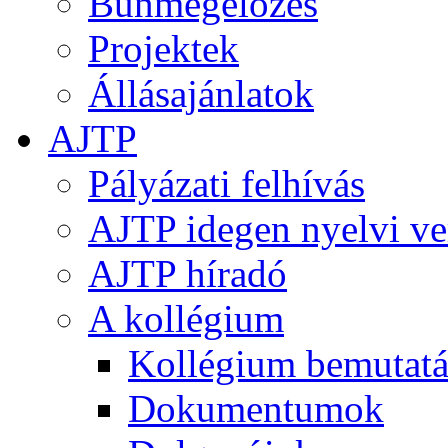
Bűnmegelőzés
Projektek
Állásajánlatok
AJTP
Pályázati felhívás
AJTP idegen nyelvi ve
AJTP híradó
A kollégium
Kollégium bemutatá
Dokumentumok