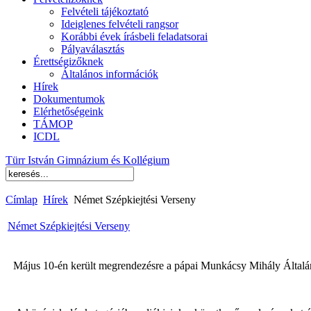
Felvételi tájékoztató
Ideiglenes felvételi rangsor
Korábbi évek írásbeli feladatsorai
Pályaválasztás
Érettségizőknek
Általános információk
Hírek
Dokumentumok
Elérhetőségeink
TÁMOP
ICDL
Türr István Gimnázium és Kollégium
Címlap
Hírek
Német Szépkiejtési Verseny
Német Szépkiejtési Verseny
Május 10-én került megrendezésre a pápai Munkácsy Mihály Általán