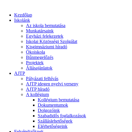
Kezdőlap
Iskolánk
Az iskola bemutatása
Munkatársaink
Egyházi felekezetek
Iskolai Közösségi Szolgálat
Kisgimnáziumi híradó
Ökoiskola
Bűnmegelőzés
Projektek
Állásajánlatok
AJTP
Pályázati felhívás
AJTP idegen nyelvi verseny
AJTP híradó
A kollégium
Kollégium bemutatása
Dokumentumok
Dolgozóink
Szabadidős foglalkozások
Szálláslehetőségek
Elérhetőségeink
Felvételizőknek