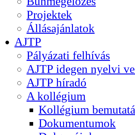
Bűnmegelőzés
Projektek
Állásajánlatok
AJTP
Pályázati felhívás
AJTP idegen nyelvi ve
AJTP híradó
A kollégium
Kollégium bemutatá
Dokumentumok