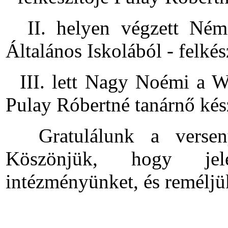
II. helyen végzett Néme
Általános Iskolából - felké
III. lett Nagy Noémi a We
Pulay Róbertné tanárnő készí
Gratulálunk a verseny 
Köszönjük, hogy jelenl
intézményünket, és reméljük