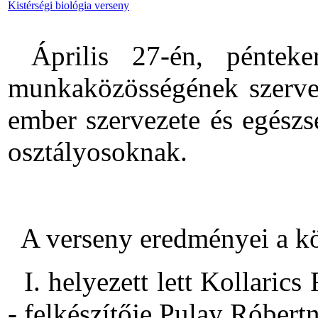
Kistérségi biológia verseny
Április 27-én, pénteken
munkaközösségének szerve
ember szervezete és egészs
osztályosoknak.
A verseny eredményei a k
I. helyezett lett Kollarics
- felkészítője Pulay Róbert