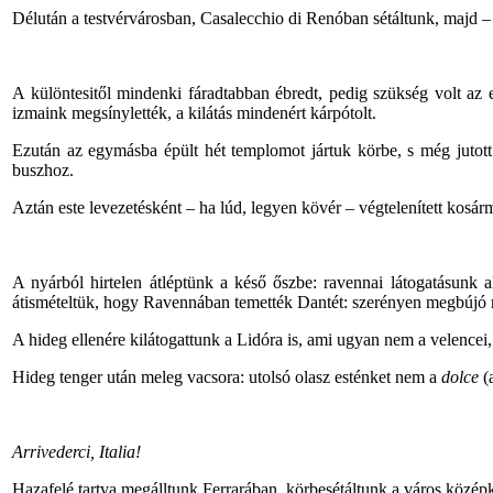
Délután a testvérvárosban, Casalecchio di Renóban sétáltunk, majd – h
A különtesitől mindenki fáradtabban ébredt, pedig szükség volt az 
izmaink megsínylették, a kilátás mindenért kárpótolt.
Ezután az egymásba épült hét templomot jártuk körbe, s még jutott 
buszhoz.
Aztán este levezetésként – ha lúd, legyen kövér – végtelenített kosár
A nyárból hirtelen átléptünk a késő őszbe: ravennai látogatásunk
átismételtük, hogy Ravennában temették Dantét: szerényen megbújó 
A hideg ellenére kilátogattunk a Lidóra is, ami ugyan nem a velencei
Hideg tenger után meleg vacsora: utolsó olasz esténket nem a
dolce
(
Arrivederci, Italia!
Hazafelé tartva megálltunk Ferrarában, körbesétáltunk a város középk