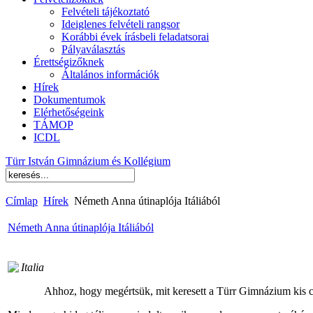
Felvételi tájékoztató
Ideiglenes felvételi rangsor
Korábbi évek írásbeli feladatsorai
Pályaválasztás
Érettségizőknek
Általános információk
Hírek
Dokumentumok
Elérhetőségeink
TÁMOP
ICDL
Türr István Gimnázium és Kollégium
Címlap
Hírek
Németh Anna útinaplója Itáliából
Németh Anna útinaplója Itáliából
Ahhoz, hogy megértsük, mit keresett a Türr Gimnázium kis c