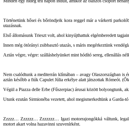
Minden egy hideg téli napon indult, amikor az olaszos csoport néhány
Történetünk hősei és bőröndjeik kora reggel már a várkerti parkolób
utazásnak.
Első állomásunk Trieszt volt, ahol kinyújthattuk elgémberedett tagjain
Innen még ötórányi zsibbasztó utazás, s máris megérkeztünk vendéglát
Aztán végre, végre: szálláshelyünket mint hódító sereg, ellenállás nél
Nem csalódtunk a mediterrán klímában – avagy Olaszországban is ér
aztán később a fiúk Capulet Júlia erkélye alatt játszottak Rómeót. (
Végül a Piazza delle Erbe (Fűszerpiac) árusai között bolyongtunk, ak
Utunk ezután Sirmionéba vezetett, ahol megismerkedtünk a Garda-tó par
Zzzzz… Zzzzzz… Zzzzzzz… Igazi motorrajongókká váltunk, legalább
motort akart volna hazavinni szuvenírként.