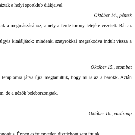
ztak a helyi sportklub diákjaival.
Október 14., péntek
nak a megmászásához, amely a ferde torony tetejére vezetett. Bár az
úgyis kitaláljátok: mindenki szatyrokkal megrakodva indult vissza a
Október 15., szombat
l templomra járva újra megtanultuk, hogy mi is az a barokk. Aztán
em, de a nézők beleborzongtak.
Október 16., vasárnap
annonius. Éppen ezért egyetlen disztichont sem írtunk…