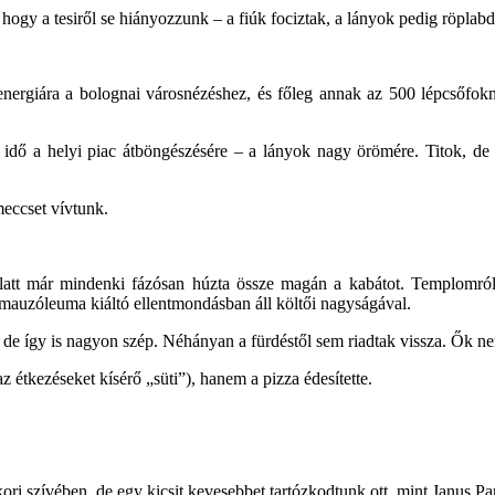
ogy a tesiről se hiányozzunk – a fiúk fociztak, a lányok pedig röplabdá
energiára a bolognai városnézéshez, és főleg annak az 500 lépcsőfok
idő a helyi piac átböngészésére – a lányok nagy örömére. Titok, de 
meccset vívtunk.
 alatt már mindenki fázósan húzta össze magán a kabátot. Templomró
mauzóleuma kiáltó ellentmondásban áll költői nagyságával.
, de így is nagyon szép. Néhányan a fürdéstől sem riadtak vissza. Ők n
az étkezéseket kísérő „süti”), hanem a pizza édesítette.
ori szívében, de egy kicsit kevesebbet tartózkodtunk ott, mint Janus P