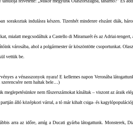
 tanulója felvetette: „Mikor megyünk Olaszországba, tanárnő?” És addig
an sorakoztak indulásra készen. Tizenhét mindenre elszánt diák, három
kat, mialatt megcsodáltuk a Castello di Miramarét és az Adriai-tengert, 
óink városába, ahol a polgármester úr köszöntötte csoportunkat. Olaszu
kül vettük be.
vényes a vénasszonyok nyara! E kellemes napon Veronába látogattunk,
Ők szerencsére nem haltak bele…)
ik meglepetésünkre nem fűszerszámokat kínáltak – viszont az áraik elé
tján álló középkori várral, a tó már kihalt csiga- és kagylópopulációjá
is arra az időre, amíg a Ducati gyárba látogattunk. Monsterek, Dia