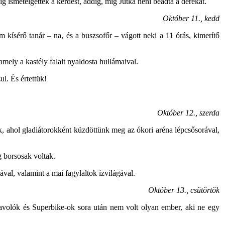
 ismételgették a kérdést, addig, míg Jutka néni beadta a derekát.
Október 11., kedd
 kísérő tanár – na, és a buszsofőr – vágott neki a 11 órás, kimerítő
amely a kastély falait nyaldosta hullámaival.
l. És értettük!
Október 12., szerda
 ahol gladiátorokként küzdöttünk meg az ókori aréna lépcsősorával,
g borsosak voltak.
val, valamint a mai fagylaltok ízvilágával.
Október 13., csütörtök
volók és Superbike-ok sora után nem volt olyan ember, aki ne egy