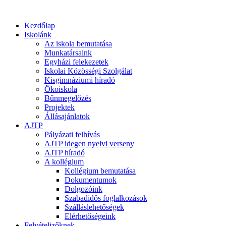
Kezdőlap
Iskolánk
Az iskola bemutatása
Munkatársaink
Egyházi felekezetek
Iskolai Közösségi Szolgálat
Kisgimnáziumi híradó
Ökoiskola
Bűnmegelőzés
Projektek
Állásajánlatok
AJTP
Pályázati felhívás
AJTP idegen nyelvi verseny
AJTP híradó
A kollégium
Kollégium bemutatása
Dokumentumok
Dolgozóink
Szabadidős foglalkozások
Szálláslehetőségek
Elérhetőségeink
Felvételizőknek