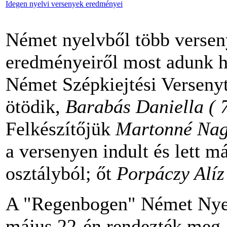
Idegen nyelvi versenyek eredményei
Német nyelvből több verseny
eredményeiről most adunk h
Német Szépkiejtési Verseny
ötödik,
Barabás Daniella ( 
Felkészítőjük
Martonné Nag
a versenyen indult és lett 
osztályból; őt
Porpáczy Alíz
A "Regenbogen" Német Nyel
május 22-én rendezték meg