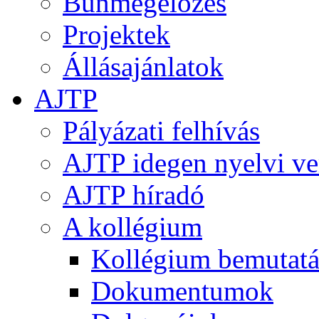
Bűnmegelőzés
Projektek
Állásajánlatok
AJTP
Pályázati felhívás
AJTP idegen nyelvi ve
AJTP híradó
A kollégium
Kollégium bemutatá
Dokumentumok