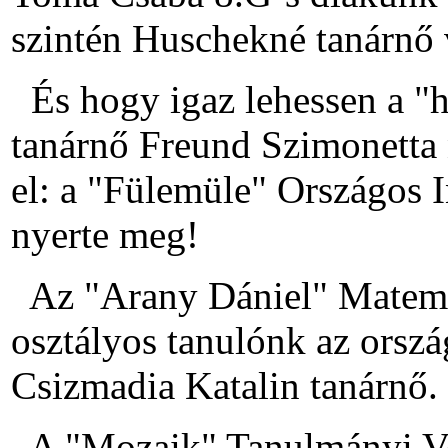
szintén Huschekné tanárnő 
És hogy igaz lehessen a "
tanárnő Freund Szimonetta 
el: a "Fülemüle" Országos I
nyerte meg!
Az "Arany Dániel" Matemat
osztályos tanulónk az orszá
Csizmadia Katalin tanárnő.
A "Mozaik" Tanulmányi Ver