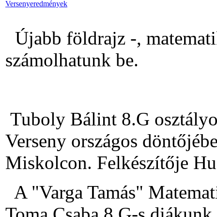
Versenyeredmények
Újabb földrajz -, matemati
számolhatunk be.
Tuboly Bálint 8.G osztályo
Verseny országos döntőjébe
Miskolcon. Felkészítője Hu
A "Varga Tamás" Matemati
Toma Csaba 8.G-s diákunk a