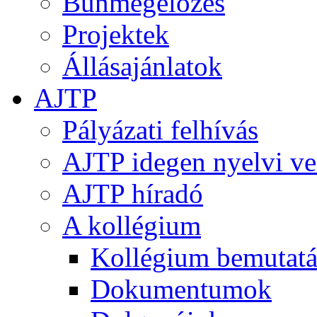
Bűnmegelőzés
Projektek
Állásajánlatok
AJTP
Pályázati felhívás
AJTP idegen nyelvi ve
AJTP híradó
A kollégium
Kollégium bemutatá
Dokumentumok