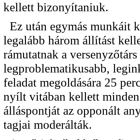
kellett bizonyítaniuk.
Ez után egymás munkáit ke
legalább három állítást ke
rámutatnak a versenyzőtárs á
legproblematikusabb, legink
feladat megoldására 25 perc 
nyílt vitában kellett minde
álláspontját az opponált any
tagjai moderálták.