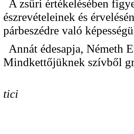
A zsűri értékelésében figy
észrevételeinek és érvelésé
párbeszédre való képességü
Annát édesapja, Németh Ervi
Mindkettőjüknek szívből g
tici