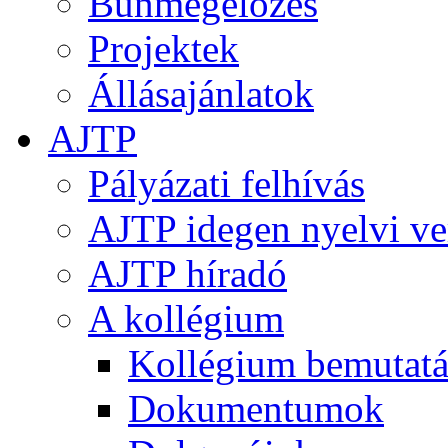
Bűnmegelőzés
Projektek
Állásajánlatok
AJTP
Pályázati felhívás
AJTP idegen nyelvi ve
AJTP híradó
A kollégium
Kollégium bemutatá
Dokumentumok