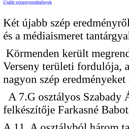
Újabb versenyeredmények
Két újabb szép eredményről
és a médiaismeret tantárgy
Körmenden került megrend
Verseny területi fordulója,
nagyon szép eredményeket é
A 7.G osztályos Szabady Ág
felkészítője Farkasné Babot
A 11. A osztályból három ta