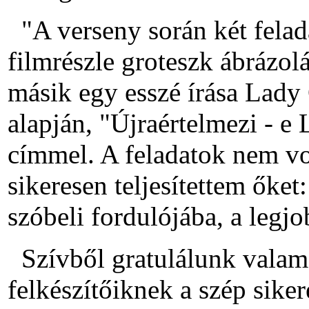
"A verseny során két felad
filmrészle groteszk ábrázo
másik egy esszé írása Lady
alapján, "Újraértelmezi - e
címmel. A feladatok nem vo
sikeresen teljesítettem őke
szóbeli fordulójába, a legj
Szívből gratulálunk valam
felkészítőiknek a szép sike