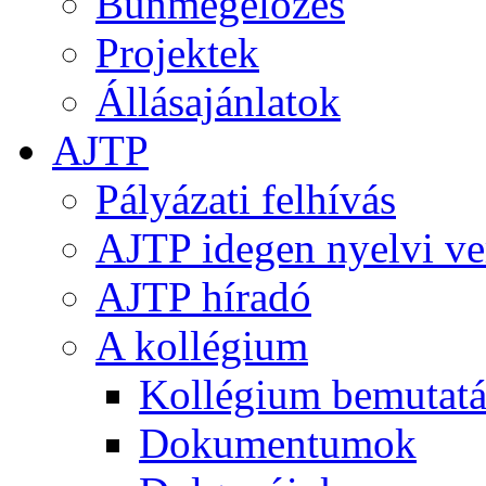
Bűnmegelőzés
Projektek
Állásajánlatok
AJTP
Pályázati felhívás
AJTP idegen nyelvi ve
AJTP híradó
A kollégium
Kollégium bemutatá
Dokumentumok