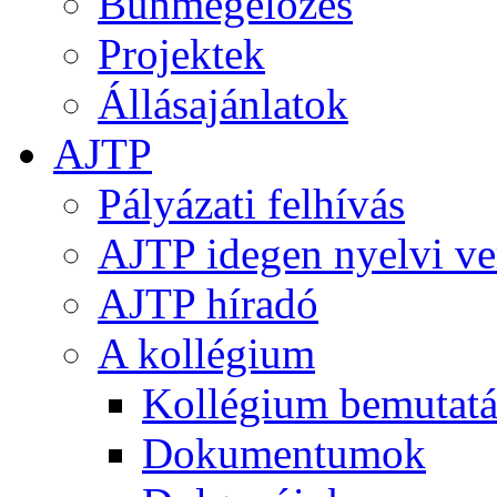
Bűnmegelőzés
Projektek
Állásajánlatok
AJTP
Pályázati felhívás
AJTP idegen nyelvi ve
AJTP híradó
A kollégium
Kollégium bemutatá
Dokumentumok