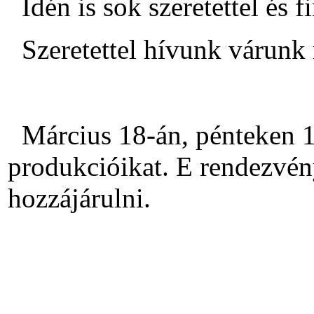
Idén is sok szeretettel és 
Szeretettel hívunk várunk m
Március 18-án, pénteken 18
produkcióikat. E rendezvén
hozzájárulni.
t