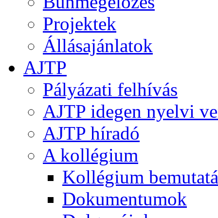
Bűnmegelőzés
Projektek
Állásajánlatok
AJTP
Pályázati felhívás
AJTP idegen nyelvi ve
AJTP híradó
A kollégium
Kollégium bemutatá
Dokumentumok