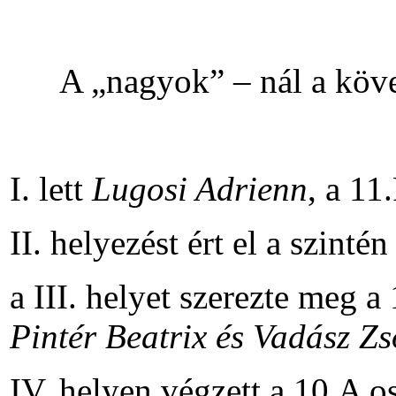
A „nagyok” – nál a köv
I. lett
Lugosi Adrienn
, a 11
II. helyezést ért el a szinté
a III. helyet szerezte meg a
Pintér Beatrix és Vadász Zs
IV. helyen végzett a 10.A o