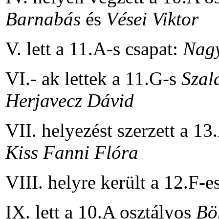
Barnabás
és
Vései Viktor
V. lett a 11.A-s csapat:
Nagy
VI.- ak lettek a 11.G-s
Szal
Herjavecz Dávid
VII. helyezést szerzett a 1
Kiss Fanni Flóra
VIII. helyre került a 12.F-e
IX. lett a 10.A osztályos
Bö