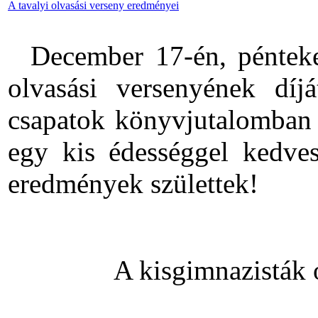
A tavalyi olvasási verseny eredményei
December 17-én, pénteken
olvasási versenyének díjá
csapatok könyvjutalomban r
egy kis édességgel kedve
eredmények születtek!
A kisgimnazisták 