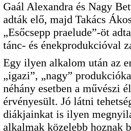
Gaál Alexandra és Nagy Bett
adták elő, majd Takács Áko
„Esőcsepp praelude”-öt adta
tánc- és énekprodukcióval z
Egy ilyen alkalom után az e
„igazi”, „nagy” produkciókat
néhány esetben a művészi él
érvényesült. Jó látni tehets
diákjainkat is ilyen megnyil
alkalmak közelebb hoznak be