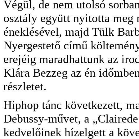
Végül, de nem utolsó sorban
osztály együtt nyitotta meg
éneklésével, majd Tülk Bar
Nyergestető című költemén
erejéig maradhattunk az ir
Klára Bezzeg az én időmben 
részletet.
Hiphop tánc következett, ma
Debussy-művet, a „Clairede 
kedvelőinek hízelgett a köv