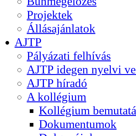
Bűnmegelőzés
Projektek
Állásajánlatok
AJTP
Pályázati felhívás
AJTP idegen nyelvi ve
AJTP híradó
A kollégium
Kollégium bemutatá
Dokumentumok