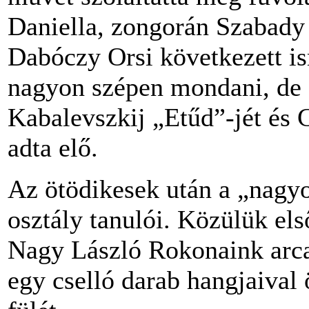
Daniella, zongorán Szabady
Dabóczy Orsi következett is
nagyon szépen mondani, de z
Kabalevszkij „Etűd”-jét és
adta elő.
Az ötödikesek után a „nagyo
osztály tanulói. Közülük e
Nagy László Rokonaink arca
egy cselló darab hangjaival