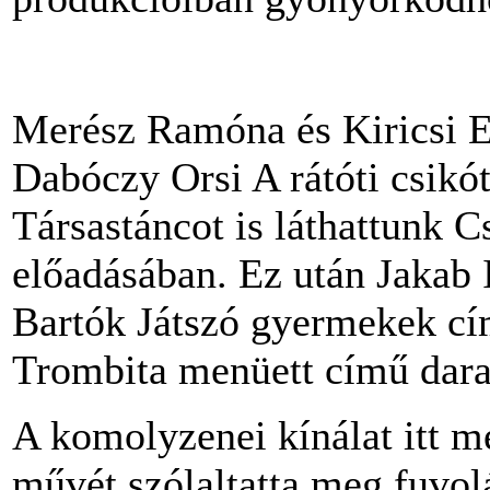
Merész Ramóna és Kiricsi Es
Dabóczy Orsi A rátóti csikó
Társastáncot is láthattunk 
előadásában. Ez után Jakab I
Bartók Játszó gyermekek c
Trombita menüett című dara
A komolyzenei kínálat itt m
művét szólaltatta meg fuvol