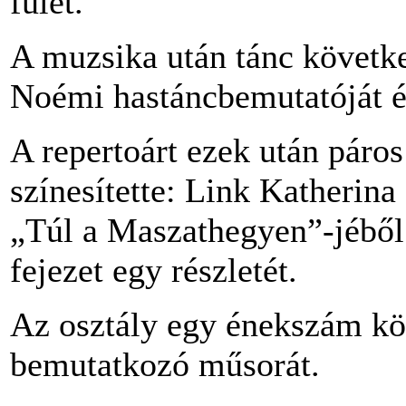
fülét.
A muzsika után tánc követke
Noémi hastáncbemutatóját é
A repertoárt ezek után pár
színesítette: Link Katherina
„Túl a Maszathegyen”-jéből
fejezet egy részletét.
Az osztály egy énekszám kö
bemutatkozó műsorát.