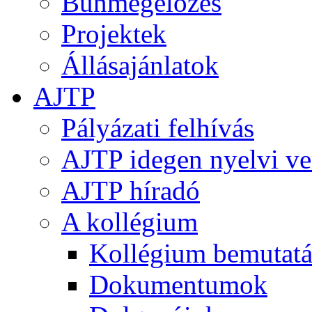
Bűnmegelőzés
Projektek
Állásajánlatok
AJTP
Pályázati felhívás
AJTP idegen nyelvi ve
AJTP híradó
A kollégium
Kollégium bemutatá
Dokumentumok