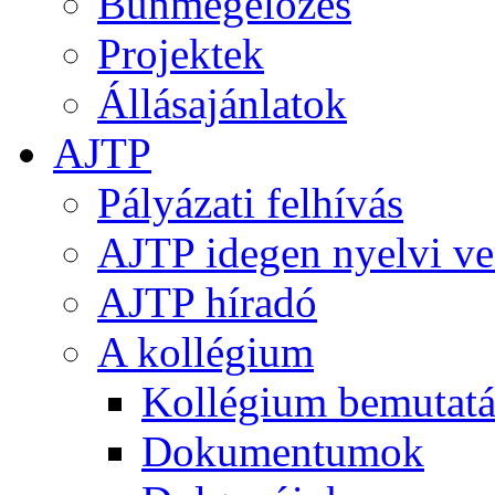
Bűnmegelőzés
Projektek
Állásajánlatok
AJTP
Pályázati felhívás
AJTP idegen nyelvi ve
AJTP híradó
A kollégium
Kollégium bemutatá
Dokumentumok