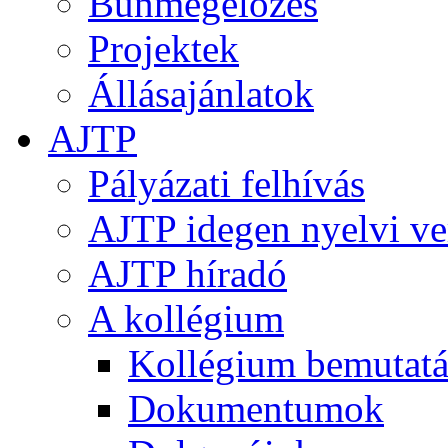
Bűnmegelőzés
Projektek
Állásajánlatok
AJTP
Pályázati felhívás
AJTP idegen nyelvi ve
AJTP híradó
A kollégium
Kollégium bemutatá
Dokumentumok