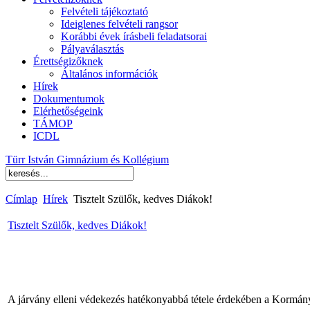
Felvételi tájékoztató
Ideiglenes felvételi rangsor
Korábbi évek írásbeli feladatsorai
Pályaválasztás
Érettségizőknek
Általános információk
Hírek
Dokumentumok
Elérhetőségeink
TÁMOP
ICDL
Türr István Gimnázium és Kollégium
Címlap
Hírek
Tisztelt Szülők, kedves Diákok!
Tisztelt Szülők, kedves Diákok!
A járvány elleni védekezés hatékonyabbá tétele érdekében a Kormány