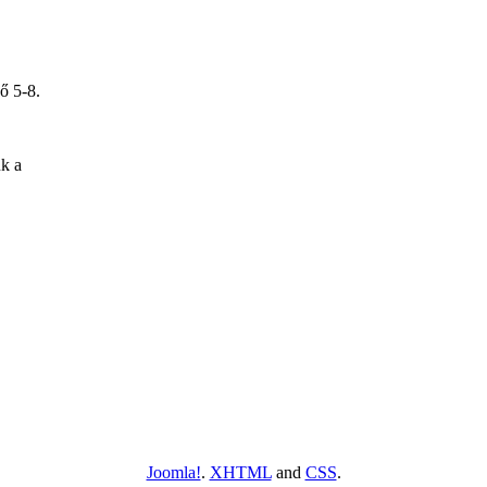
ő 5-8.
ük a
Joomla!
.
XHTML
and
CSS
.