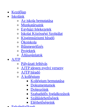
Kezdőlap
Iskolánk
Az iskola bemutatása
Munkatársaink
Egyházi felekezetek
Iskolai Közösségi Szolgálat
Kisgimnáziumi híradó
Ökoiskola
Bűnmegelőzés
Projektek
Állásajánlatok
AJTP
Pályázati felhívás
AJTP idegen nyelvi verseny
AJTP híradó
A kollégium
Kollégium bemutatása
Dokumentumok
Dolgozóink
Szabadidős foglalkozások
Szálláslehetőségek
Elérhetőségeink
Felvételizőknek