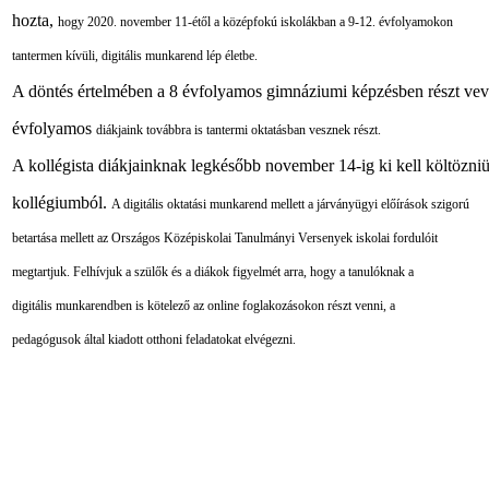
hozta,
hogy 2020. november 11-étől a középfokú iskolákban a 9-12. évfolyamokon
tantermen kívüli,
digitális munkarend lép életbe.
A döntés értelmében a 8 évfolyamos gimnáziumi képzésben részt vev
évfolyamos
diákjaink továbbra is tantermi oktatásban vesznek részt.
A kollégista diákjainknak legkésőbb november 14-ig ki kell költözni
kollégiumból.
A digitális oktatási munkarend mellett a járványügyi előírások szigorú
betartása mellett
az Országos Középiskolai Tanulmányi Versenyek iskolai fordulóit
megtartjuk.
Felhívjuk a szülők és a diákok figyelmét arra, hogy a tanulóknak a
digitális munkarendben
is kötelező az online foglakozásokon részt venni, a
pedagógusok által kiadott otthoni feladatokat elvégezni.