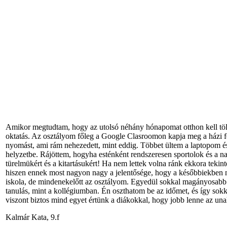
Amikor megtudtam, hogy az utolsó néhány hónapomat otthon kell tölte
oktatás. Az osztályom főleg a Google Clasroomon kapja meg a házi 
nyomást, ami rám nehezedett, mint eddig. Többet ültem a laptopom és 
helyzetbe. Rájöttem, hogyha esténként rendszeresen sportolok és a n
türelmükért és a kitartásukért! Ha nem lettek volna ránk ekkora tekin
hiszen ennek most nagyon nagy a jelentősége, hogy a későbbiekben 
iskola, de mindenekelőtt az osztályom. Egyedül sokkal magányosabb 
tanulás, mint a kollégiumban. Én oszthatom be az időmet, és így sok
viszont biztos mind egyet értünk a diákokkal, hogy jobb lenne az un
Kalmár Kata, 9.f