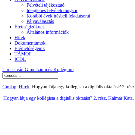
Felvételi tájékoztató
Ideiglenes felvételi rangsor
Korábbi évek írásbeli feladatsorai
Pályaválasztás
Érettségizőknek
Általános információk
Hírek
Dokumentumok
Elérhetőségeink
TÁMOP
ICDL
Türr István Gimnázium és Kollégium
Címlap
Hírek
Hogyan látja egy kollégista a digitális oktatást? 2. rés
Hogyan látja egy kollégista a digitális oktatást? 2. rész, Kalmár Kata,