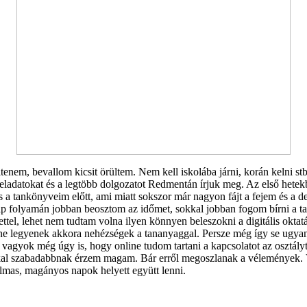
nem, bevallom kicsit örültem. Nem kell iskolába járni, korán kelni st
feladatokat és a legtöbb dolgozatot Redmentán írjuk meg. Az első het
a tankönyveim előtt, ami miatt sokszor már nagyon fájt a fejem és a de
ap folyamán jobban beosztom az időmet, sokkal jobban fogom bírni a ta
tettel, lehet nem tudtam volna ilyen könnyen beleszokni a digitális okt
ne legyenek akkora nehézségek a tananyaggal. Persze még így se ugya
vagyok még úgy is, hogy online tudom tartani a kapcsolatot az osztály
kal szabadabbnak érzem magam. Bár erről megoszlanak a vélemények. Va
almas, magányos napok helyett együtt lenni.