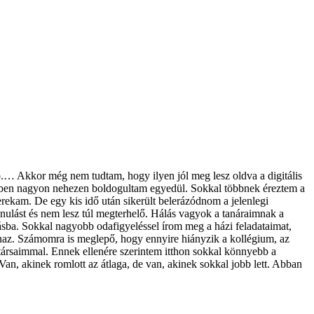
b.… Akkor még nem tudtam, hogy ilyen jól meg lesz oldva a digitális
ekben nagyon nehezen boldogultam egyedül. Sokkal többnek éreztem a
rekam. De egy kis idő után sikerült belerázódnom a jelenlegi
nulást és nem lesz túl megterhelő. Hálás vagyok a tanáraimnak a
atásba. Sokkal nagyobb odafigyeléssel írom meg a házi feladataimat,
naz. Számomra is meglepő, hogy ennyire hiányzik a kollégium, az
társaimmal. Ennek ellenére szerintem itthon sokkal könnyebb a
n, akinek romlott az átlaga, de van, akinek sokkal jobb lett. Abban