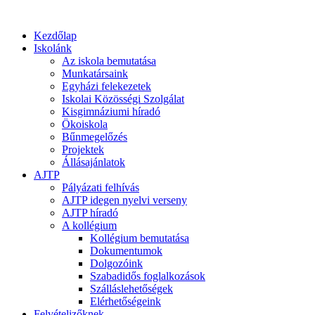
Kezdőlap
Iskolánk
Az iskola bemutatása
Munkatársaink
Egyházi felekezetek
Iskolai Közösségi Szolgálat
Kisgimnáziumi híradó
Ökoiskola
Bűnmegelőzés
Projektek
Állásajánlatok
AJTP
Pályázati felhívás
AJTP idegen nyelvi verseny
AJTP híradó
A kollégium
Kollégium bemutatása
Dokumentumok
Dolgozóink
Szabadidős foglalkozások
Szálláslehetőségek
Elérhetőségeink
Felvételizőknek