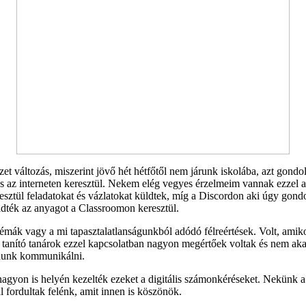
zet változás, miszerint jövő hét hétfőtől nem járunk iskolába, azt gondo
tás az interneten keresztül. Nekem elég vegyes érzelmeim vannak ezzel 
tül feladatokat és vázlatokat küldtek, míg a Discordon aki úgy gondolt
ldték az anyagot a Classroomon keresztül.
ák vagy a mi tapasztalatlanságunkból adódó félreértések. Volt, amikor 
tanító tanárok ezzel kapcsolatban nagyon megértőek voltak és nem akad
udunk kommunikálni.
gyon is helyén kezelték ezeket a digitális számonkéréseket. Nekünk a 
fordultak felénk, amit innen is köszönök.