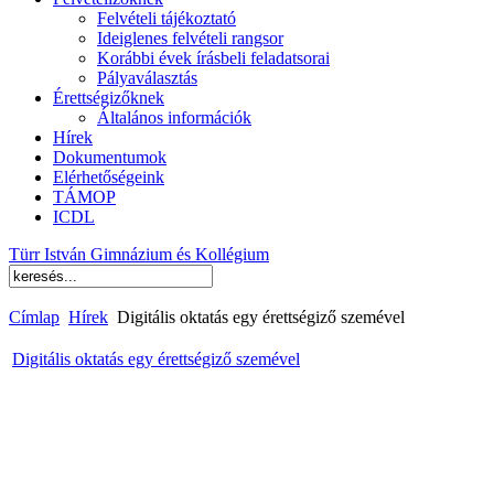
Felvételi tájékoztató
Ideiglenes felvételi rangsor
Korábbi évek írásbeli feladatsorai
Pályaválasztás
Érettségizőknek
Általános információk
Hírek
Dokumentumok
Elérhetőségeink
TÁMOP
ICDL
Türr István Gimnázium és Kollégium
Címlap
Hírek
Digitális oktatás egy érettségiző szemével
Digitális oktatás egy érettségiző szemével