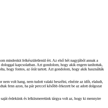
lom mindenkit felkészületlenül ért. Az első hét nagyjából annak a
a dologgal kapcsolatban. Azt gondolom, hogy akik engem tanítottak,
a, hogy fontos, az órát tartott. Azt gondolom, hogy akik használták
nem volt hang, nem tudott valaki beszélni, elnézte az időt, elaludt,
tak fenn azon, ha pár perccel később érkezett be az adott dolgozat
saját érdekünk és lelkiismeretünk tárgya volt az, hogy ki mennyire