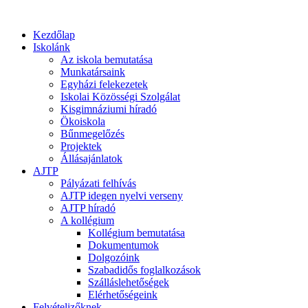
Kezdőlap
Iskolánk
Az iskola bemutatása
Munkatársaink
Egyházi felekezetek
Iskolai Közösségi Szolgálat
Kisgimnáziumi híradó
Ökoiskola
Bűnmegelőzés
Projektek
Állásajánlatok
AJTP
Pályázati felhívás
AJTP idegen nyelvi verseny
AJTP híradó
A kollégium
Kollégium bemutatása
Dokumentumok
Dolgozóink
Szabadidős foglalkozások
Szálláslehetőségek
Elérhetőségeink
Felvételizőknek