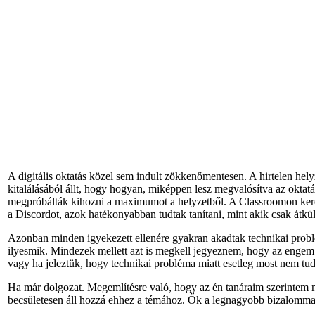
A digitális oktatás közel sem indult zökkenőmentesen. A hirtelen hely
kitalálásából állt, hogy hogyan, miképpen lesz megvalósítva az okta
megpróbálták kihozni a maximumot a helyzetből. A Classroomon keresz
a Discordot, azok hatékonyabban tudtak tanítani, mint akik csak átkü
Azonban minden igyekezett ellenére gyakran akadtak technikai problém
ilyesmik. Mindezek mellett azt is megkell jegyeznem, hogy az engem 
vagy ha jeleztük, hogy technikai probléma miatt esetleg most nem t
Ha már dolgozat. Megemlítésre való, hogy az én tanáraim szerintem na
becsületesen áll hozzá ehhez a témához. Ők a legnagyobb bizalommal 