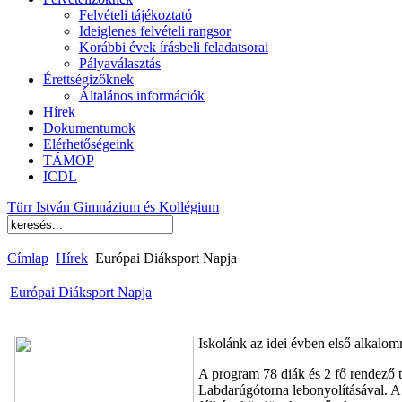
Felvételi tájékoztató
Ideiglenes felvételi rangsor
Korábbi évek írásbeli feladatsorai
Pályaválasztás
Érettségizőknek
Általános információk
Hírek
Dokumentumok
Elérhetőségeink
TÁMOP
ICDL
Türr István Gimnázium és Kollégium
Címlap
Hírek
Európai Diáksport Napja
Európai Diáksport Napja
Iskolánk az idei évben első alkalo
A program 78 diák és 2 fő rendező 
Labdarúgótorna lebonyolításával. A 