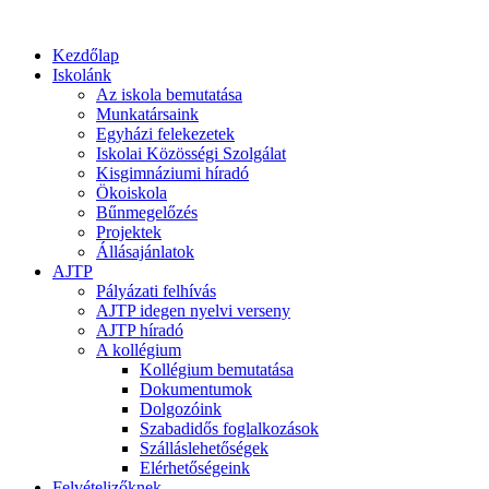
Kezdőlap
Iskolánk
Az iskola bemutatása
Munkatársaink
Egyházi felekezetek
Iskolai Közösségi Szolgálat
Kisgimnáziumi híradó
Ökoiskola
Bűnmegelőzés
Projektek
Állásajánlatok
AJTP
Pályázati felhívás
AJTP idegen nyelvi verseny
AJTP híradó
A kollégium
Kollégium bemutatása
Dokumentumok
Dolgozóink
Szabadidős foglalkozások
Szálláslehetőségek
Elérhetőségeink
Felvételizőknek