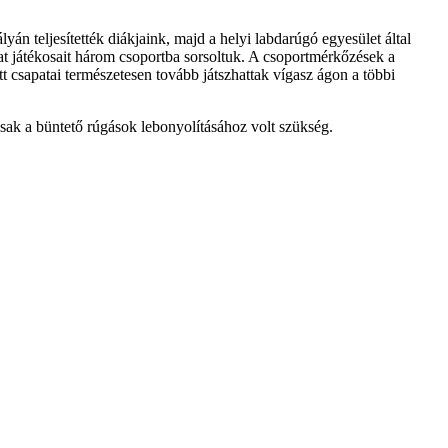
án teljesítették diákjaink, majd a helyi labdarúgó egyesület által
pat játékosait három csoportba sorsoltuk. A csoportmérkőzések a
t csapatai természetesen tovább játszhattak vígasz ágon a többi
sak a büntető rúgások lebonyolításához volt szükség.