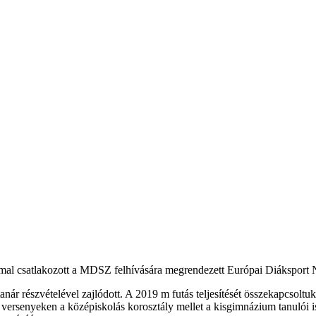
mmal csatlakozott a MDSZ felhívására megrendezett Európai Diáksport 
tanár részvételével zajlódott. A 2019 m futás teljesítését összekap
versenyeken a középiskolás korosztály mellet a kisgimnázium tanulói is 