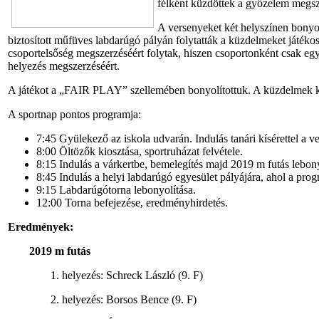
félként küzdöttek a győzelem megsz
A versenyeket két helyszínen bonyol
biztosított műfüves labdarúgó pályán folytatták a küzdelmeket játéko
csoportelsőség megszerzéséért folytak, hiszen csoportonként csak egy 
helyezés megszerzéséért.
A játékot a „FAIR PLAY” szellemében bonyolítottuk. A küzdelmek közp
A sportnap pontos programja:
7:45 Gyülekező az iskola udvarán. Indulás tanári kísérettel a v
8:00 Öltözők kiosztása, sportruházat felvétele.
8:15 Indulás a várkertbe, bemelegítés majd 2019 m futás lebony
8:45 Indulás a helyi labdarúgó egyesület pályájára, ahol a prog
9:15 Labdarúgótorna lebonyolítása.
12:00 Torna befejezése, eredményhirdetés.
Eredmények:
2019 m futás
1. helyezés: Schreck László (9. F)
2. helyezés: Borsos Bence (9. F)