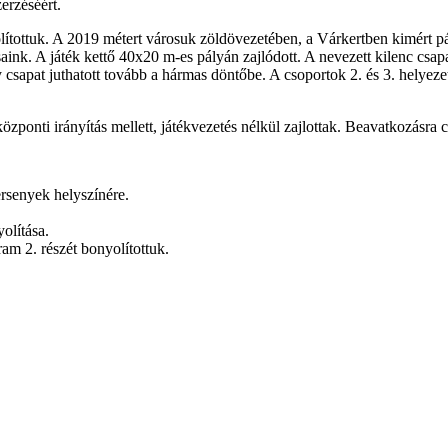
erzéséért.
ítottuk. A 2019 métert városuk zöldövezetében, a Várkertben kimért pály
saink. A játék kettő 40x20 m-es pályán zajlódott. A nevezett kilenc csa
csapat juthatott tovább a hármas döntőbe. A csoportok 2. és 3. helyezet
onti irányítás mellett, játékvezetés nélkül zajlottak. Beavatkozásra c
ersenyek helyszínére.
olítása.
ram 2. részét bonyolítottuk.