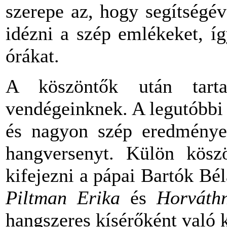
szerepe az, hogy segítségéve
idézni a szép emlékeket, íg
órákat.
A köszöntők után tarta
vendégeinknek. A legutóbbi
és nagyon szép eredmények
hangversenyt. Külön köszö
kifejezni a pápai Bartók Bél
Piltman Erika
és
Horváth
hangszeres kísérőként való