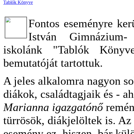
Tablók Könyve
Fontos eseményre kerü
István Gimnázium-
iskolánk "Tablók Könyv
bemutatóját tartottuk.
A jeles alkalomra nagyon sok
diákok, családtagjaik és - 
Marianna igazgatónő
remény
türrösök, diákjelöltek is. A
esemény ez, hiszen, bár kü