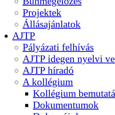
Bűnmegelőzés
Projektek
Állásajánlatok
AJTP
Pályázati felhívás
AJTP idegen nyelvi ve
AJTP híradó
A kollégium
Kollégium bemutatá
Dokumentumok