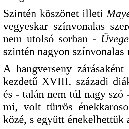
Szintén köszönet illeti
Maye
vegyeskar színvonalas szere
nem utolsó sorban -
Üvege
szintén nagyon színvonalas m
A hangverseny zárásaként
kezdetű XVIII. századi diá
és - talán nem túl nagy sz
mi, volt türrös énekkaroso
közé, s együtt énekelhettük 