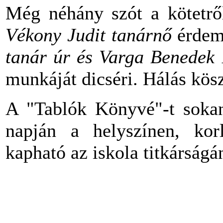
Még néhány szót a kötetről
Vékony Judit tanárnő
érdeme
tanár úr és Varga Benedek 
munkáját dicséri. Hálás kösz
A "Tablók Könyvé"-t soka
napján a helyszínen, ko
kapható az iskola titkárságá