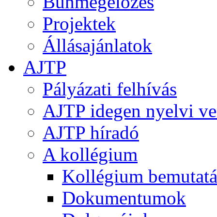
Bűnmegelőzés
Projektek
Állásajánlatok
AJTP
Pályázati felhívás
AJTP idegen nyelvi ve
AJTP híradó
A kollégium
Kollégium bemutatá
Dokumentumok