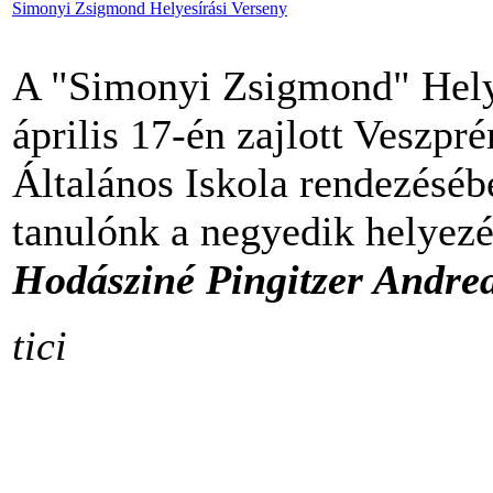
Simonyi Zsigmond Helyesírási Verseny
A "Simonyi Zsigmond" Helye
április 17-én zajlott Vesz
Általános Iskola rendezésé
tanulónk a negyedik helyezés
Hodásziné Pingitzer Andre
tici