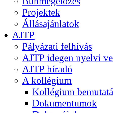
Bűnmegelőzés
Projektek
Állásajánlatok
AJTP
Pályázati felhívás
AJTP idegen nyelvi ve
AJTP híradó
A kollégium
Kollégium bemutatá
Dokumentumok