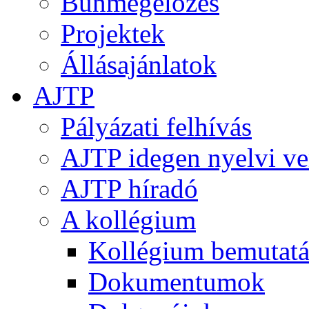
Bűnmegelőzés
Projektek
Állásajánlatok
AJTP
Pályázati felhívás
AJTP idegen nyelvi ve
AJTP híradó
A kollégium
Kollégium bemutatá
Dokumentumok