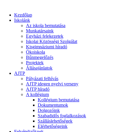
Kezdőlap
Iskolánk
Az iskola bemutatása
Munkatársaink
Egyházi felekezetek
Iskolai Közösségi Szolgálat
Kisgimnáziumi híradó
Ökoiskola
Bűnmegelőzés
Projektek
Állásajánlatok
AJTP
Pályázati felhívás
AJTP idegen nyelvi verseny
AJTP híradó
A kollégium
Kollégium bemutatása
Dokumentumok
Dolgozóink
Szabadidős foglalkozások
Szálláslehetőségek
Elérhetőségeink
Felvételizőknek