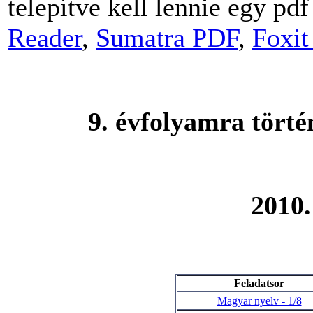
telepítve kell lennie egy pd
Reader
,
Sumatra PDF
,
Foxit
9. évfolyamra törté
2010.
Feladatsor
Magyar nyelv - 1/8