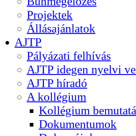
Bűnmegelőzés
Projektek
Állásajánlatok
AJTP
Pályázati felhívás
AJTP idegen nyelvi ve
AJTP híradó
A kollégium
Kollégium bemutatá
Dokumentumok