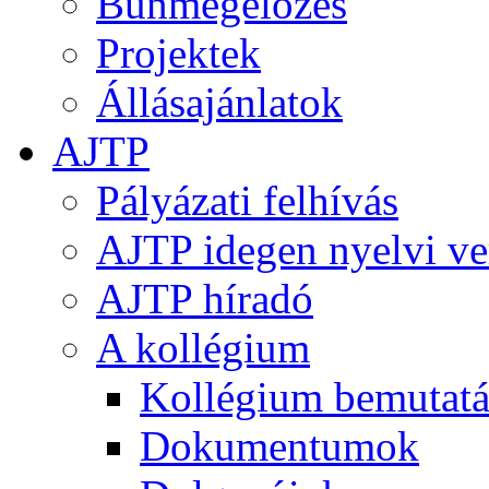
Bűnmegelőzés
Projektek
Állásajánlatok
AJTP
Pályázati felhívás
AJTP idegen nyelvi ve
AJTP híradó
A kollégium
Kollégium bemutatá
Dokumentumok