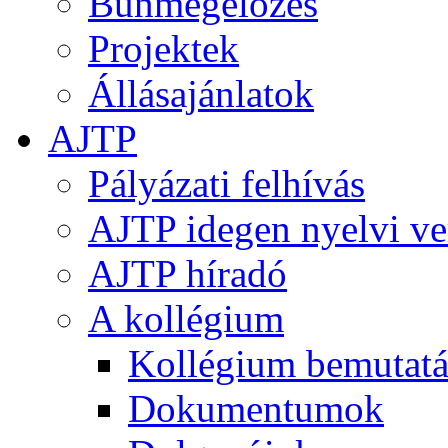
Bűnmegelőzés
Projektek
Állásajánlatok
AJTP
Pályázati felhívás
AJTP idegen nyelvi ve
AJTP híradó
A kollégium
Kollégium bemutatá
Dokumentumok