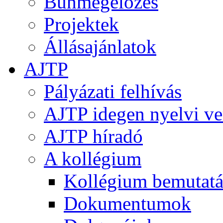
Bűnmegelőzés
Projektek
Állásajánlatok
AJTP
Pályázati felhívás
AJTP idegen nyelvi ve
AJTP híradó
A kollégium
Kollégium bemutatá
Dokumentumok