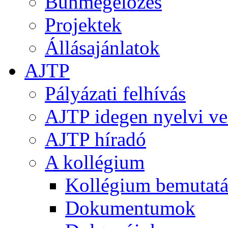
Bűnmegelőzés
Projektek
Állásajánlatok
AJTP
Pályázati felhívás
AJTP idegen nyelvi ve
AJTP híradó
A kollégium
Kollégium bemutatá
Dokumentumok