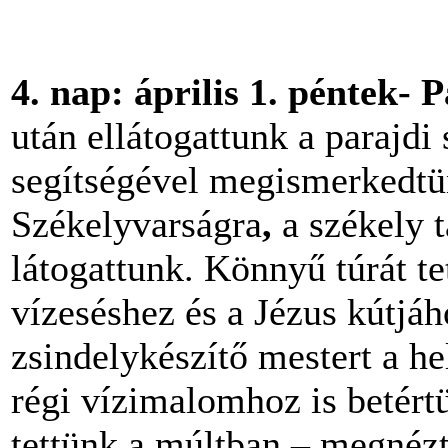
4.
nap: április 1. péntek- 
után ellátogattunk a parajd
segítségével megismerkedtün
Székelyvarságra
,
a székely 
látogattunk. Könnyű túrát t
vízeséshez és a Jézus kútjá
zsindelykészítő mestert a h
régi vízimalomhoz is betértü
tettünk a múltban – megnéz