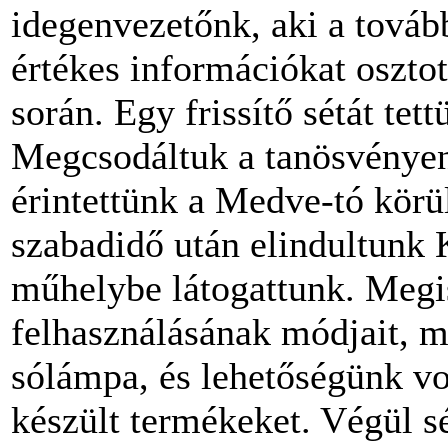
idegenvezetőnk, aki a továb
értékes információkat oszto
során. Egy frissítő sétát tet
Megcsodáltuk a tanösvényen 
érintettünk a Medve-tó körül
szabadidő után elindultunk 
műhelybe látogattunk. Megi
felhasználásának módjait, 
sólámpa, és lehetőségünk vol
készült termékeket. Végül s