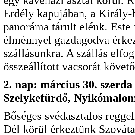
egy kávéházi asztal körül. R
Erdély kapujában, a Király
panoráma tárult elénk. Este
élménnyel gazdagodva érkez
szállásunkra. A szállás elfog
összeállított vacsorát köve
2.
nap: március 30. szerda
Szelykefürdő, Nyikómalom
Bőséges svédasztalos reggel
Dél körül érkeztünk Szováta