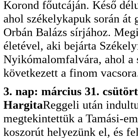
Korond főutcáján. Késő délu
ahol székelykapuk során át 
Orbán Balázs sírjához. Me
életével, aki bejárta Székel
Nyikómalomfalvára, ahol a s
következett a finom vacsora
3.
nap: március 31. csütör
Hargita
Reggeli után indult
megtekintettük a Tamási-emlé
koszorút helyezünk el, és fe