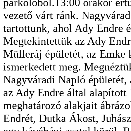
parkolóból.13:00 órakor ért
vezető várt ránk. Nagyvárad
tartottunk, ahol Ady Endre é
Megtekintettük az Ady Endr
Mülleráj épületét, az Emke 
ismerkedett meg. Megnéztük
Nagyváradi Napló épületét, 
az Ady Endre által alapított
meghatározó alakjait ábráz
Endrét, Dutka Ákost, Juhás