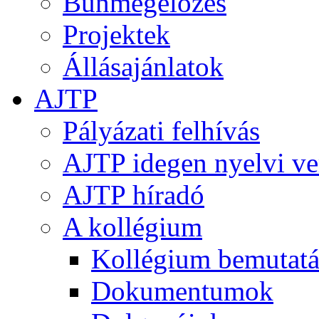
Bűnmegelőzés
Projektek
Állásajánlatok
AJTP
Pályázati felhívás
AJTP idegen nyelvi ve
AJTP híradó
A kollégium
Kollégium bemutatá
Dokumentumok