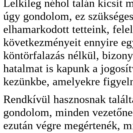
Lelkileg néhol talán kicsit 
úgy gondolom, ez szükséges
elhamarkodott tetteink, fele
következményeit ennyire eg
köntörfalazás nélkül, bizon
hatalmat is kapunk a jogosí
kezünkbe, amelyekre figyelni
Rendkívül hasznosnak talált
gondolom, minden vezetőnek 
ezután végre megértenék, mi