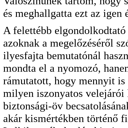
Valószínűnek tartom, hogy s
és meghallgatta ezt az igen 
A felettébb elgondolkodtató 
azoknak a megelőzéséről sz
ilyesfajta bemutatónál haszná
mondta el a nyomozó, hanem
rámutatott, hogy mennyit is 
milyen iszonyatos velejárói 
biztonsági-öv becsatolásána
akár kismértékben történő f