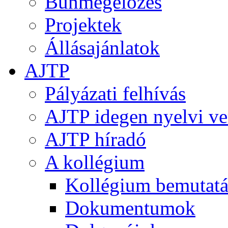
Bűnmegelőzés
Projektek
Állásajánlatok
AJTP
Pályázati felhívás
AJTP idegen nyelvi ve
AJTP híradó
A kollégium
Kollégium bemutatá
Dokumentumok