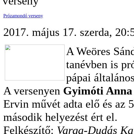
verseny
Prózamondó verseny
2017. május 17. szerda, 20:
A Weöres Sánd
tanévben is pr
pápai általáno
A versenyen
Gyimóti Anna
Ervin művét adta elő és az 
második helyezést ért el.
Felkészítő:
Varga-Dudás Ka