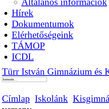
Általános információk
Hírek
Dokumentumok
Elérhetőségeink
TÁMOP
ICDL
Türr István Gimnázium és 
Címlap
Iskolánk
Kisgimná