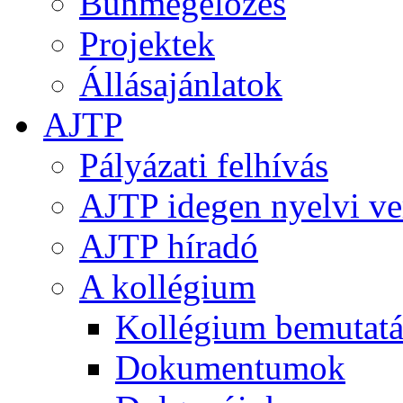
Bűnmegelőzés
Projektek
Állásajánlatok
AJTP
Pályázati felhívás
AJTP idegen nyelvi ve
AJTP híradó
A kollégium
Kollégium bemutatá
Dokumentumok