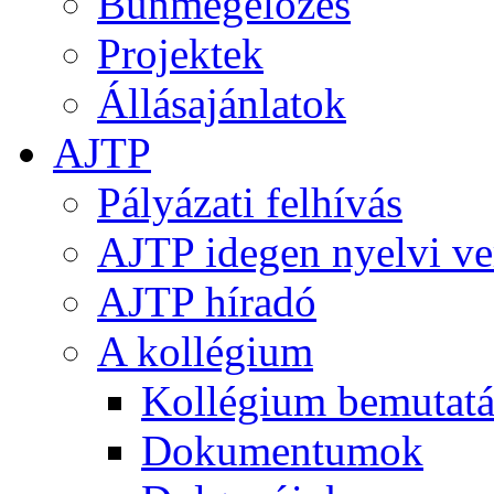
Bűnmegelőzés
Projektek
Állásajánlatok
AJTP
Pályázati felhívás
AJTP idegen nyelvi ve
AJTP híradó
A kollégium
Kollégium bemutatá
Dokumentumok