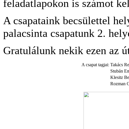
feladatlapokon is számot kel
A csapataink becsülettel he
palacsinta csapatunk 2. helye
Gratulálunk nekik ezen az út
A csapat tagjai:
Takács Re
Stubán E
Klesitz Be
Rozman C