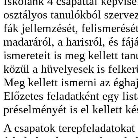
Iskolánk 4 csapattal képvise
osztályos tanulókból szerve
fák jellemzését, felismerésé
madaráról, a harisról, és fáj
ismereteit is meg kellett t
közül a hüvelyesek is felker
Meg kellett ismerni az éghaj
Előzetes feladatként egy lis
préselményét is el kellett ké
A csapatok terepfeladatokat 