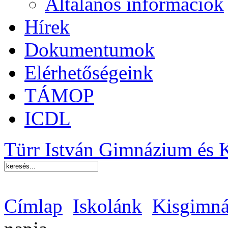
Általános információk
Hírek
Dokumentumok
Elérhetőségeink
TÁMOP
ICDL
Türr István Gimnázium és 
Címlap
Iskolánk
Kisgimná