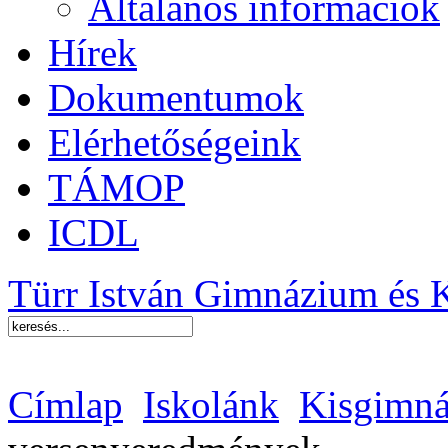
Általános információk
Hírek
Dokumentumok
Elérhetőségeink
TÁMOP
ICDL
Türr István Gimnázium és 
Címlap
Iskolánk
Kisgimná