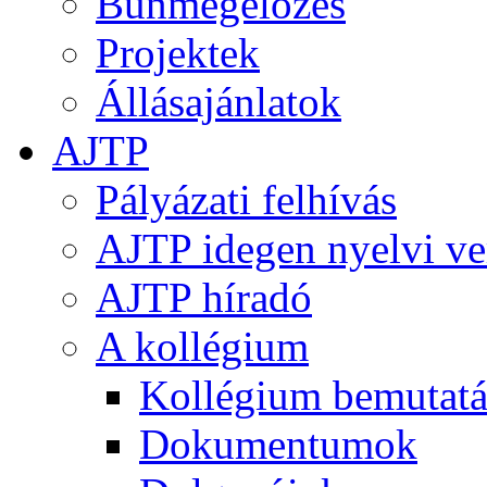
Bűnmegelőzés
Projektek
Állásajánlatok
AJTP
Pályázati felhívás
AJTP idegen nyelvi ve
AJTP híradó
A kollégium
Kollégium bemutatá
Dokumentumok