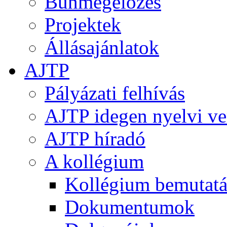
Bűnmegelőzés
Projektek
Állásajánlatok
AJTP
Pályázati felhívás
AJTP idegen nyelvi ve
AJTP híradó
A kollégium
Kollégium bemutatá
Dokumentumok