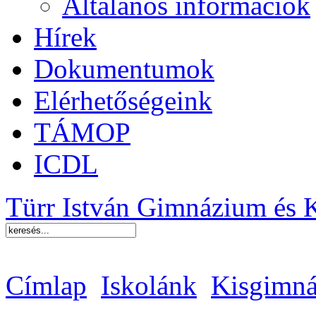
Általános információk
Hírek
Dokumentumok
Elérhetőségeink
TÁMOP
ICDL
Türr István Gimnázium és 
Címlap
Iskolánk
Kisgimná