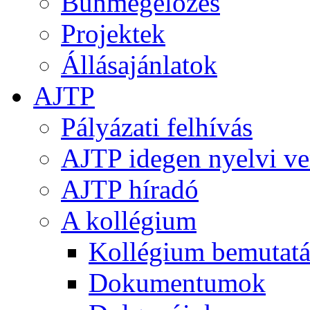
Bűnmegelőzés
Projektek
Állásajánlatok
AJTP
Pályázati felhívás
AJTP idegen nyelvi ve
AJTP híradó
A kollégium
Kollégium bemutatá
Dokumentumok