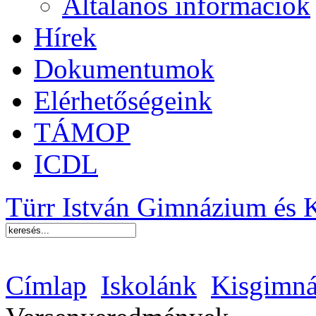
Általános információk
Hírek
Dokumentumok
Elérhetőségeink
TÁMOP
ICDL
Türr István Gimnázium és 
Címlap
Iskolánk
Kisgimná