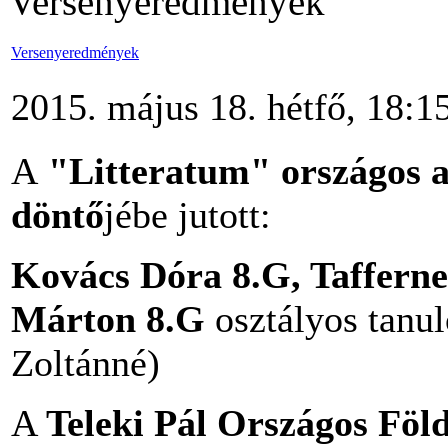
Versenyeredmények
Versenyeredmények
2015. május 18. hétfő, 18:1
A
"Litteratum" országos a
döntő
jébe jutott:
Kovács Dóra 8.G, Tafferne
Márton 8.G
osztályos tanul
Zoltánné)
A
Teleki Pál Országos Föl