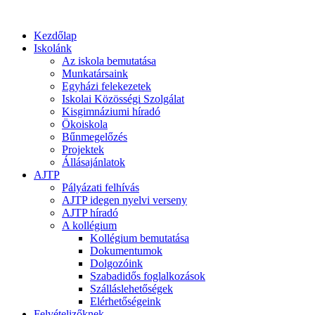
Kezdőlap
Iskolánk
Az iskola bemutatása
Munkatársaink
Egyházi felekezetek
Iskolai Közösségi Szolgálat
Kisgimnáziumi híradó
Ökoiskola
Bűnmegelőzés
Projektek
Állásajánlatok
AJTP
Pályázati felhívás
AJTP idegen nyelvi verseny
AJTP híradó
A kollégium
Kollégium bemutatása
Dokumentumok
Dolgozóink
Szabadidős foglalkozások
Szálláslehetőségek
Elérhetőségeink
Felvételizőknek