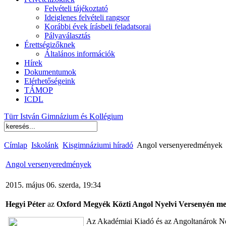
Felvételi tájékoztató
Ideiglenes felvételi rangsor
Korábbi évek írásbeli feladatsorai
Pályaválasztás
Érettségizőknek
Általános információk
Hírek
Dokumentumok
Elérhetőségeink
TÁMOP
ICDL
Türr István Gimnázium és Kollégium
Címlap
Iskolánk
Kisgimnáziumi híradó
Angol versenyeredmények
Angol versenyeredmények
2015. május 06. szerda, 19:34
Hegyi Péter
az
Oxford Megyék Közti Angol Nyelvi Versenyén me
Az Akadémiai Kiadó és az Angoltanárok Nem