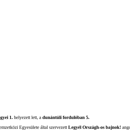
gyei 1.
helyezett lett, a
dunántúli fordulóban 5.
zetközi Egyesülete által szervezett
Legyél Országh-os bajnok!
ango